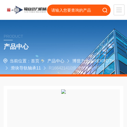
PRODUCT
产品中心
当前位置：
首页
产品中心
博世力士乐REXROTH
滑块导轨轴承11
R166421410滑块美艾格HTC200M
卧式车削传动轴承R166429310