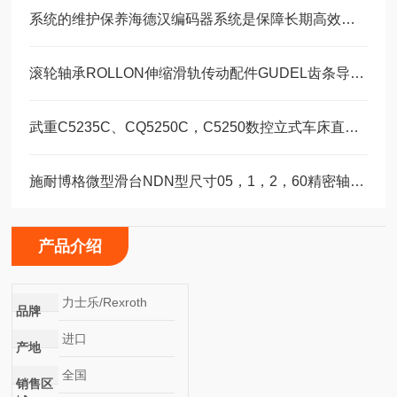
系统的维护保养海德汉编码器系统是保障长期高效运转的重要环节
滚轮轴承ROLLON伸缩滑轨传动配件GUDEL齿条导轨福业选购
武重C5235C、CQ5250C，C5250数控立式车床直线运动滑块WEH35CA/WEW35CC
施耐博格微型滑台NDN型尺寸05，1，2，60精密轴承选型
产品介绍
力士乐/Rexroth
品牌
进口
产地
全国
销售区