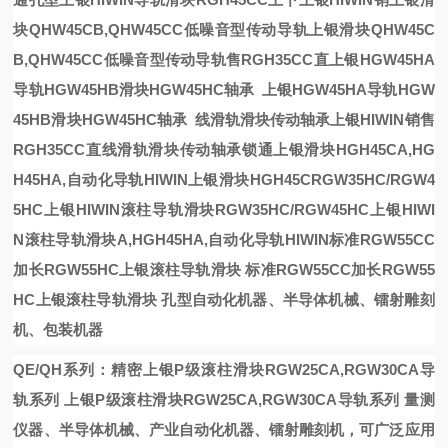
块QHW45CB,QHW45CC低噪音型传动导轨
上银滑块QHW45C
B,QHW45CC低噪音型传动导轨
售RGH35CC直
上银HGW45HA
导轨HGW45HB滑块HGW45HC轴承
上银HGW45HA导轨HGW
45HB滑块HGW45HC轴承
线滑轨滑块传动轴承
上银HIWIN销售
RGH35CC直线滑轨滑块传动轴承
锁通
上银滑块HGH45CA,HG
H45HA,自动化导轨HIWIN
上银滑块HGH45C
RGW35HC/RGW4
5HC上银HIWIN滚柱导轨滑块
RGW35HC/RGW45HC上银HIWI
N滚柱导轨滑块
A,HGH45HA,自动化导轨HIWIN
标准RGW55CC
加长RGW55HC上银滚柱导轨滑块
标准RGW55CC加长RGW55
HC上银滚柱导轨滑块
孔型
自动化机器、半导体机械、镭射雕刻
机、包装机器
QE/QH系列：精密
上银P级滚柱滑块RGW25CA,RGW30CA导
轨系列
上银P级滚柱滑块RGW25CA,RGW30CA导轨系列
量测
仪器、半导体机械、产业自动化机器、镭射雕刻机，可广泛应用