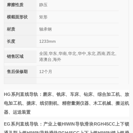
摩擦性质
静压
横截面形状
矩形
材质
轴承钢
长度
1233mm
全国,华东,华南,华北,华中,东北,西南,西北,
销售区域
港澳台,海外
售后保修期
12个月
HG系列直线导轨：磨床、铣床、车床、钻床、综合加工机、放
电加工机、搪床、线切割机、精密量测仪器、木工机械、搬运机
器、运送装置
EG系列直线导轨：产业
上银HIWIN导轨滑块RGH45CC上下锁
通孔型
上银HIWIN导轨滑块RGH45CC上下
上银HIWIN销
上银滑