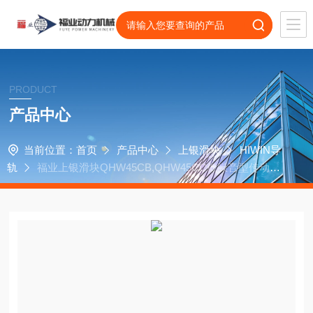
PRODUCT
产品中心
当前位置：
首页
产品中心
上银滑块
HIWIN导
轨
福业上银滑块QHW45CB,QHW45CC低噪音型传动导
轨