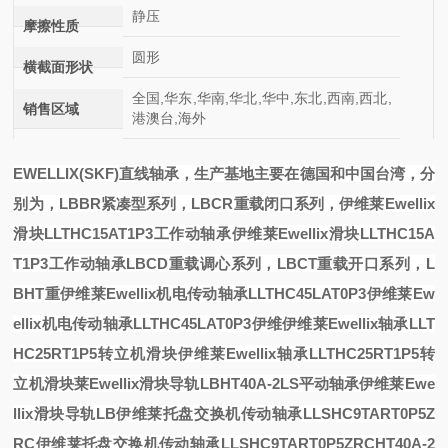
静压
摩擦性质
圆形
横截面形状
全国,华东,华南,华北,华中,东北,西南,西北,
销售区域
港澳台,海外
EWELLIX(SKF)直线轴承，生产基地主要在德国和中国台湾，分
别为，LBBR紧凑型系列，LBCR重载闭口系列，
伊维莱Ewellix
滑块LLTHC15AT1P3工作动轴承
伊维莱Ewellix滑块LLTHC15A
T1P3工作动轴承
LBCD重载调心系列，LBCT重载开口系列，L
BHT重
伊维莱Ewellix机电传动轴承LLTHC45LAT0P3
伊维莱Ew
ellix机电传动轴承LLTHC45LAT0P3
伊维
伊维莱Ewellix轴承LLT
HC25RT1P5转立机滑块
伊维莱Ewellix轴承LLTHC25RT1P5转
立机滑块
莱Ewellix滑块导轨LBHT40A-2LS平动轴承
伊维莱Ewe
llix滑块导轨LB
伊维莱托盘交换机传动轴承LLSHC9TART0P5Z
RC
伊维莱托盘交换机传动轴承LLSHC9TART0P5ZRC
HT40A-2