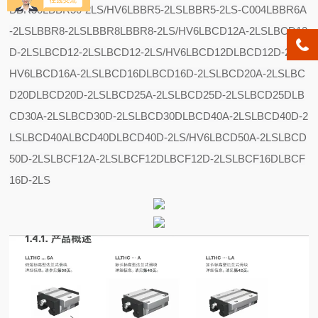
BBR50
LBBR50-2LS/HV6
LBBR5-2LS
LBBR5-2LS-C004
LBBR6A
-2LS
LBBR8-2LS
LBBR8
LBBR8-2LS/HV6
LBCD12A-2LS
LBCD12
D-2LS
LBCD12-2LS
LBCD12-2LS/HV6
LBCD12D
LBCD12D-2LS/
HV6
LBCD16A-2LS
LBCD16D
LBCD16D-2LS
LBCD20A-2LS
LBC
D20D
LBCD20D-2LS
LBCD25A-2LS
LBCD25D-2LS
LBCD25D
LB
CD30A-2LS
LBCD30D-2LS
LBCD30D
LBCD40A-2LS
LBCD40D-2
LS
LBCD40A
LBCD40D
LBCD40D-2LS/HV6
LBCD50A-2LS
LBCD
50D-2LS
LBCF12A-2LS
LBCF12D
LBCF12D-2LS
LBCF16D
LBCF
16D-2LS