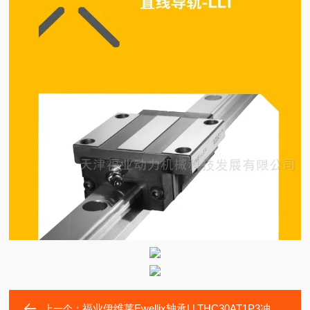
福业伊维莱Ewellix轴承LLTHC30AT1P3冲床滑块轨
上一个：