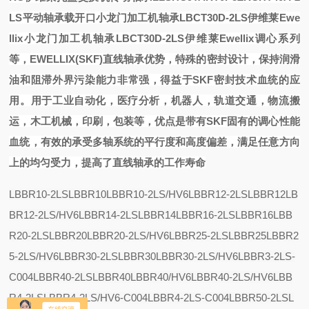
LS平动轴承
载开口
小龙门加工机轴承LBCT30D-2LS伊维莱Ewe
llix
小龙门加工机轴承LBCT30D-2LS伊维莱Ewellix
调心系列
等，EWELLIX(SKF)直线轴承优势，特殊的密封设计，保持润滑
油和阻滞外界污染能力非常强，得益于SKF密封技术血统的应
用。用于工业自动化，医疗分析，机器人，轨道交通，物流搬
运，木工
机械，印刷，包装等，优点是带有SKF固有的调心性能
血统，有效的承受多轴系统的平行度和高度偏差，满足任意方向
上的均匀受力，提高了直线轴承的工作寿命
LBBR10-2LS
LBBR10
LBBR10-2LS/HV6
LBBR12-2LS
LBBR12
LB
BR12-2LS/HV6
LBBR14-2LS
LBBR14
LBBR16-2LS
LBBR16
LBB
R20-2LS
LBBR20
LBBR20-2LS/HV6
LBBR25-2LS
LBBR25
LBBR2
5-2LS/HV6
LBBR30-2LS
LBBR30
LBBR30-2LS/HV6
LBBR3-2LS-
C004
LBBR40-2LS
LBBR40
LBBR40/HV6
LBBR40-2LS/HV6
LBB
R4-2LS
LBBR4-2LS/HV6-C004
LBBR4-2LS-C004
LBBR50-2LS
L