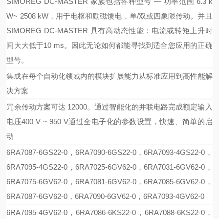
SIMOREG DC-MASTER 家族包括各种型号 — 功率范围 6.3 k
W~ 2508 kW，用于电枢和励磁馈电，单/双或四象限传动。并且
SIMOREG DC-MASTER 具有高动态性能：电流或转矩上升时
间大大低于10 ms。因此无论如何都能寻找到适合您应用的正确
型号。
集成在每个自动化领域内的模块扩展能力从标准应用到高性能解
决方案
冗余传动方案可达
12000。通过智能化的并联电路完成额定输入
电压400 V ~ 950 V通过全电子化的参数设置，快速、简单的启
动
6RA7087-6GS22-0
，
6RA7090-6GS22-0
，
6RA7093-4GS22-0
，
6RA7095-4GS22-0
，
6RA7025-6GV62-0
，
6RA7031-6GV62-0
，
6RA7075-6GV62-0
，
6RA7081-6GV62-0
，
6RA7085-6GV62-0
，
6RA7087-6GV62-0
，
6RA7090-6GV62-0
，
6RA7093-4GV62-0
6RA7095-4GV62-0
，
6RA7086-6KS22-0
，
6RA7088-6KS22-0
，