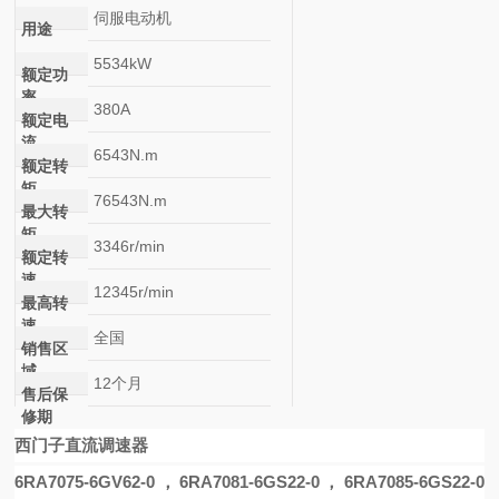
伺服电动机
用途
5534kW
额定功
率
380A
额定电
流
6543N.m
额定转
矩
76543N.m
最大转
矩
3346r/min
额定转
速
12345r/min
最高转
速
全国
销售区
域
12个月
售后保
修期
西门子直流调速器
6RA7075-6GV62-0
，
6RA7081-6GS22-0
，
6RA7085-6GS22-0