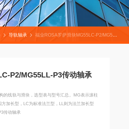
块
导轨轴承
福业ROSA罗萨滑块MG55LC-P2/MG55LL-P3传动轴承
C-P2/MG55LL-P3传动轴承
结构的线轨与滑块，选型表与型号汇总。MG表示滚柱
四方加长型，LC为标准法兰型，LL则为法兰加长型
-P3传动轴承