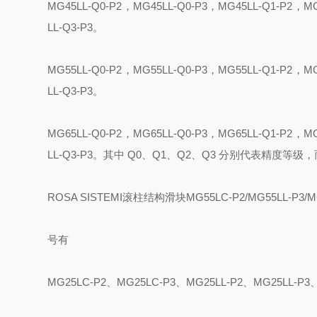
MG
4
5LL-Q0-P2
，
MG
4
5LL-Q0-P3
，
MG
4
5LL-Q1-P2
，
M
LL-Q3-P3
。
MG
5
5LL-Q0-P2
，
MG
5
5LL-Q0-P3
，
MG
5
5LL-Q1-P2
，
M
LL-Q3-P3
。
MG
6
5LL-Q0-P2
，
MG
6
5LL-Q0-P3
，
MG
6
5LL-Q1-P2
，
M
LL-Q3-P3
。
其中
Q0
、
Q1
、
Q2
、
Q3
分别代表精度等级，
ROSA SISTEMI
滚柱结构滑块
MG55LC-P2/MG55LL-P3/M
号有
MG25LC-P2
、
MG25LC-P3
、
MG25LL-P2
、
MG25LL-P3