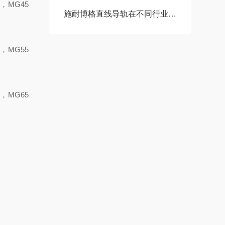
，
MG
4
5
施耐博格直线导轨在不同行业中的具体应用分享
，
MG
5
5
，
MG
6
5