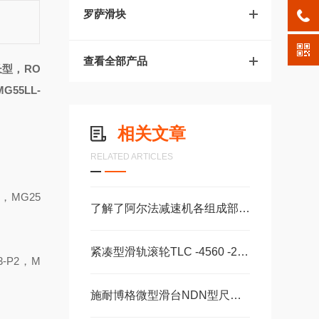
罗萨滑块
查看全部产品
长型，
RO
G55LL-
相关文章
RELATED ARTICLES
，
MG25
了解了阿尔法减速机各组成部件功能特点才能更好的使用它
紧凑型滑轨滚轮TLC -4560 -2 -CD -W -28 -125 -2Z -B -NIC
3-P2
，
M
施耐博格微型滑台NDN型尺寸05，1，2，60精密轴承选型