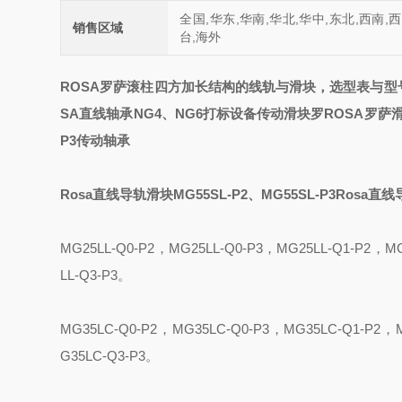
全国,华东,华南,华北,华中,东北,西南,
销售区域
台,海外
ROSA
罗萨滚柱四方加长结构的线轨与滑块，选型表与型
SA直线轴承NG4、NG6打标设备传动滑块罗
ROSA罗萨滑块
P3传动轴承
Rosa直线导轨滑块MG55SL-P2、MG55SL-P3
Rosa直线
MG25LL-Q0-P2
，
MG25LL-Q0-P3
，
MG25LL-Q1-P2
，
MG
LL-Q3-P3
。
MG35L
C
-Q0-P2
，
MG35L
C
-Q0-P3
，
MG35L
C
-Q1-P2
，
G35L
C
-Q3-P3
。