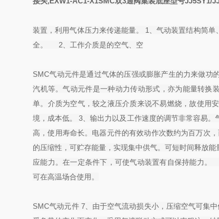
接头,EXW1-AC1-X1
SMC双3通阀集装底座型号JJ5SY1/JJ
装置，利用气体压力来传递能量。 1、气动装置结构简
全。 2、工作介质是的空气、空
SMC气动元件是通过气体的压强或膨胀产生的力来做功
汽机等。气动元件是一种动力传动形式，亦为能量转换装
单。介质为空气，较之液压介质来说不易燃烧，故使用
境，成本低。 3、输出力以及工作速度的调节非常容易。气
高，使用寿命长。电器元件的有效动作次数约为百万次，而
的压缩性，可贮存能量，实现集中供气。可短时间释放能
应能力。在一定条件下，可使气动装置有自保持能力。
可在高温场合使用。
SMC气动元件 7、由于空气流动损失小，压缩空气可集中