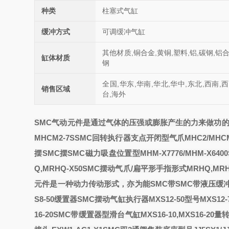
种类
柱塞式气缸
缓冲方式
可调缓冲气缸
其他材质,铜合金,黄铜,塑料,铝,碳钢,铝
缸体材质
钢
全国,华东,华南,华北,华中,东北,西南,
销售区域
台,海外
SMC气动元件是通过气体的压强或膨胀产生的力来做功
MHCM2-7S
SMC回转执行器支点开闭型气爪MHC2/MHCM
摆
SMC摆
SMC磁力吸盘位置型MHM-X7776/MHM-X6400
Q,MRHQ-X50
SMC摆动气爪/扁平形手指形式MRHQ,MRHQ
元件是一种动力传动形式，亦为能
SMC带
SMC带液压缓冲器
S8-50
缓置器
SMC摆动气缸执行器MXS12-50型号MXS12-
16-20
SMC带缓置器型滑台气缸MXS16-10,MXS16-20
量