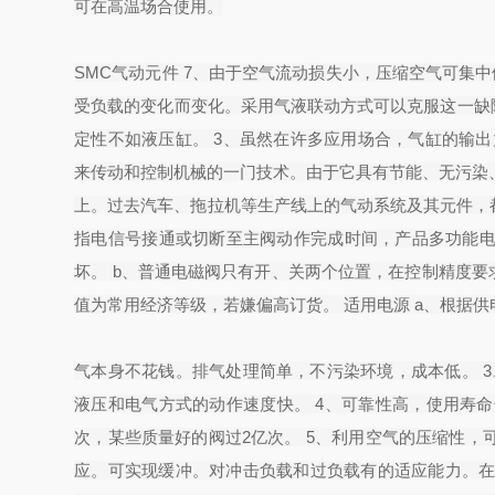
可在高温场合使用。
SMC气动元件 7、由于空气流动损失小，压缩空气可集中
受负载的变化而变化。采用气液联动方式可以克服这一缺
定性不如液压缸。 3、虽然在许多应用场合，气缸的输
来传动和控制机械的一门技术。由于它具有节能、无污染
上。过去汽车、拖拉机等生产线上的气动系统及其元件，都由
指电信号接通或切断至主阀动作完成时间，产品多功能
坏。 b、普通电磁阀只有开、关两个位置，在控制精度要
值为常用经济等级，若嫌偏高订货。 适用电源 a、根据
气本身不花钱。排气处理简单，不污染环境，成本低。 3
液压和电气方式的动作速度快。 4、可靠性高，使用寿命
次，某些质量好的阀过2亿次。 5、利用空气的压缩性
应。可实现缓冲。对冲击负载和过负载有的适应能力。