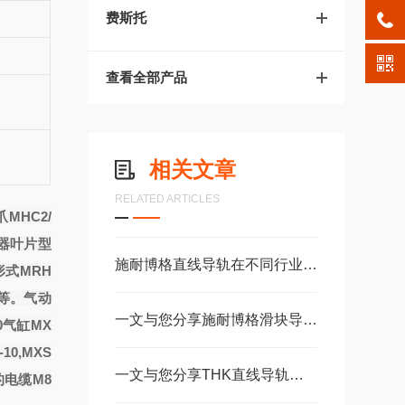
费斯托
查看全部产品
相关文章
RELATED ARTICLES
MHC2/
行器叶片型
施耐博格直线导轨在不同行业中的具体应用分享
形式MRH
等。气动
一文与您分享施耐博格滑块导轨的正确安装方法
0气缸MX
10,MXS
一文与您分享THK直线导轨滚珠丝杠的常见故障相应解决方法
的电缆M8