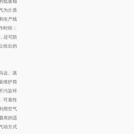
的低速稳
气为介质
和生产线
动作时间：
，还可防
上给出的
马达、蒸
装维护简
不污染环
4、可靠性
利用空气
载有的适
气动方式