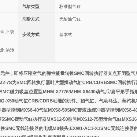
气缸类型
标准型气缸
润滑方式
无给油气缸
合金,不锈
安装方式
基本式
西北,港澳
的元件，即将压缩空气的弹性能量转换
SMC回转执行器支点开闭型气爪
2-7S
为
SMC回转执行器叶片型摆动气缸CRB/CDRB
SMC回转执
SMC磁力吸盘位置型MHM-X7776/MHM-X6400
动气爪/扁平形手指
-X50
动气缸CRB/CDRB
动能的机件。如气缸、气动马达、蒸汽机
型控制MXS8-40气缸MXS8-50
SMC带液压缓冲器型控制MXS8-4
75
SMC摆动气缸执行器MXS12-50型号MXS12-75
型滑台气缸MXS16-
转换
SMC无线连接器的电缆M8接头,EXW1-AC1-X1
SMC无线连接器