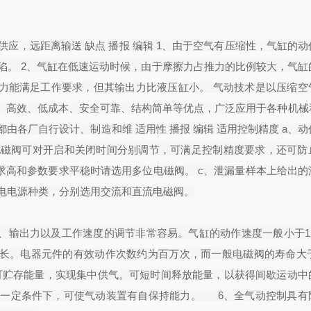
供应，远距离输送 缺点 播报 编辑 1、由于空气有压缩性，气缸的
陷。 2、气缸在低速运动时候，由于摩擦力占推力的比例较大，气缸
出力能满足工作要求，但其输出力比液压缸小。 气动技术是以压缩空
、高效、低成本、安全可靠、结构简单等优点，广泛应用于各种机械
各厂自行设计、制造和维 适用性 播报 编辑 适用控制精度 a、
电磁阀可对开启和关闭时间分别调节，可满足控制精度要求，还可防
求高和参数要求平稳时请选用多位电磁阀。 c、泄漏量样本上给出的
供电电源种类，分别选用交流和直流电磁阀。
、输出力以及工作速度的调节非常容易。气缸的动作速度一般小于1M
长。电器元件的有效动作次数约为百万次，而一般电磁阀的寿命大于3
，可贮存能量，实现集中供气。可短时间释放能量，以获得间歇运动中
在一定条件下，可使气动装置有自保持能力。 6、全气动控制具有