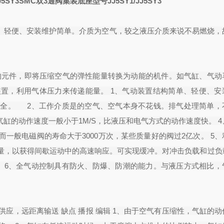
5SY3SMC双3通阀集装底座型号JJ5SY1/JJ5SY3
单、轻便、安装维护简单。介质为空气，较之液压介质来说不易燃烧，
的元件，即将压缩空气的弹性能量转换为动能的机件。如气缸、气动
置，利用气体压力来传递能量。 1、气动装置结构简单、轻便、安
安全。 2、工作介质是的空气、空气本身不花钱。排气处理简单，
缸的动作速度一般小于1M/S，比液压和电气方式的动作速度快。 
一般电磁阀的寿命大于3000万次，某些质量好的阀过2亿次。 5、
量，以获得间歇运动中的高速响应。可实现缓冲。对冲击负载和过负
 6、全气动控制具有防火、防爆、防潮的能力。与液压方式相比，
供应，远距离输送 缺点 播报 编辑 1、由于空气有压缩性，气缸的