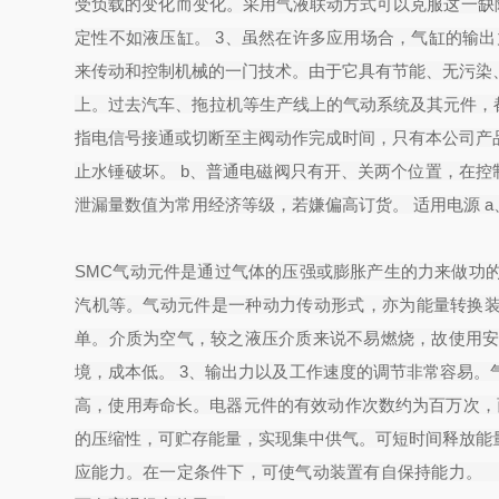
受负载的变化而变化。采用气液联动方式可以克服这一缺
定性不如液压缸。 3、虽然在许多应用场合，气缸的输
来传动和控制机械的一门技术。由于它具有节能、无污染
上。过去汽车、拖拉机等生产线上的气动系统及其元件，都由
指电信号接通或切断至主阀动作完成时间，只有本公司产
止水锤破坏。 b、普通电磁阀只有开、关两个位置，在控
泄漏量数值为常用经济等级，若嫌偏高订货。 适用电源 
SMC气动元件是通过气体的压强或膨胀产生的力来做功
汽机等。气动元件是一种动力传动形式，亦为能量转换装
单。介质为空气，较之液压介质来说不易燃烧，故使用
境，成本低。 3、输出力以及工作速度的调节非常容易。气
高，使用寿命长。电器元件的有效动作次数约为百万次，而
的压缩性，可贮存能量，实现集中供气。可短时间释放能
应能力。在一定条件下，可使气动装置有自保持能力。