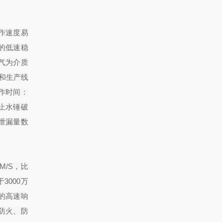
动作速度易
的低速稳
气为介质
和生产线
动作时间：
止水锤破
泄漏量数
/S，比
000万
的高速响
防火、防