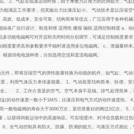
陷。 2、气缸在低速运动时候，由于摩擦力占推力的比例较大，气缸
出力能满足工作要求，但其输出力比液压缸小。 气动技术是以压缩空
、高效、低成本、安全可靠、结构简单等优点，广泛应用于各种机械
各厂自行设计、制造和维 适用性 播报 编辑 适用控制精度 a、
品多功能电磁阀可对开启和关闭时间分别调节，可满足控制精度要求
制精度要求高和参数要求平稳时请选用多位电磁阀。 c、泄漏量样本
a、根据供电电源种类，分别选用交流和直流电磁阀。
的元件，即将压缩空气的弹性能量转换为动能的机件。如气缸、气动
置，利用气体压力来传递能量。 1、气动装置结构简单、轻便、安
安全。 2、工作介质是的空气、空气本身不花钱。排气处理简单，
缸的动作速度一般小于1M/S，比液压和电气方式的动作速度快。 
一般电磁阀的寿命大于3000万次，某些质量好的阀过2亿次。 5、
量，以获得间歇运动中的高速响应。可实现缓冲。对冲击负载和过负
 6、全气动控制具有防火、防爆、防潮的能力。与液压方式相比，