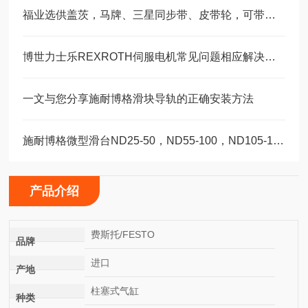
福业选供盖茨，马牌、三星同步带、皮带轮，可带图纸加工定制。
博世力士乐REXROTH伺服电机常见问题相应解决方法分享
一文与您分享施耐博格滑块导轨的正确安装方法
施耐博格微型滑台ND25-50，ND55-100，ND105-155精密设备轴承
产品介绍
费斯托/FESTO
品牌
进口
产地
柱塞式气缸
种类