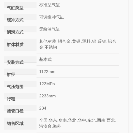
标准型气缸
气缸类型
可调缓冲气缸
缓冲方式
无给油气缸
润滑方式
其他材质,铜合金,黄铜,塑料,铝,碳钢,铝合
缸体材质
金,不锈钢
基本式
安装方式
1122mm
缸径
122MPa
气压范围
2233mm
行程
234
接管口径
全国,华东,华南,华北,华中,东北,西南,西北,
销售区域
港澳台,海外