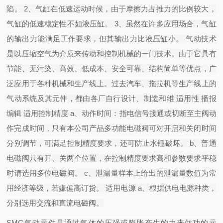
陷。 2、气缸在低速运动时候，由于摩擦力占推力的比例较大，
气缸的低速稳定性不如液压缸。 3、虽然在许多应用场合，气缸
的输出力能满足工作要求，但其输出力比液压缸小。 气动技术
是以压缩空气为介质来传动和控制机械的一门技术。由于它具有
节能、无污染、高效、低成本、安全可靠、结构简单等优点，广
泛应用于各种机械和生产线上。过去汽车、拖拉机等生产线上的
气动系统及其元件，都由各厂自行设计、制造和维 适用性 播报
编辑 适用控制精度 a、动作时间：指电信号接通或切断至主阀动
作完成时间，只有本公司产品多功能电磁阀可对开启和关闭时间
分别调节，可满足控制精度要求，还可防止水锤破坏。 b、普通
电磁阀只有开、关两个位置，在控制精度要求高和参数要求平稳
时请选用多位电磁阀。 c、泄漏量样本上给出的泄漏量数值为常
用经济等级，若嫌偏高订货。 适用电源 a、根据供电电源种类，
分别选用交流和直流电磁阀。
SMC气动元件是通过气体的压强或膨胀产生的力来做功的元