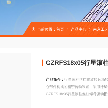
当前位置：
首页
产品中心
南京工
GZRFS18x05行
产品简介：
行星滚柱丝杠将旋转运动
心部件构成的精密传动装置，采用行星
GZRFS18x05行星滚柱丝杠螺母驱动