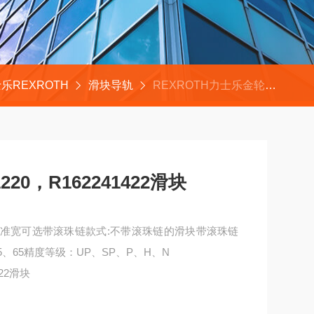
乐REXROTH
滑块导轨
REXROTH力士乐金轮机床轴承R162241220，R162241422滑块
20，R162241422滑块
1标准宽可选带滚珠链款式:不带滚珠链的滑块带滚珠链
55、65精度等级：UP、SP、P、H、N
422滑块