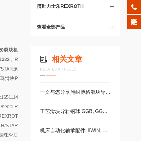
博世力士乐REXROTH
查看全部产品
20滑块
机
相关文章
1322，R
/STAR滚
RELATED ARTICLES
R滚珠滑块
P
一文与您分享施耐博格滑块导轨的正确安装方法
1651114
82920,R
工艺滑块导轨钢球 GGB, GGC, GGD滚柱GZBGZD, GZV，GGBC/GZBC
,REXROT
TH/STAR
机床自动化轴承配件HIWIN, ABBA, AMT, PMI, TBI滑块导轨丝杠
AR滚珠滑块