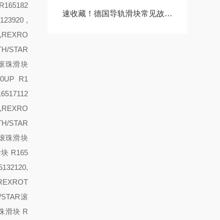
165182
速收藏！德国导轨滑块常见故障的解决方法分享
23920 ,
,REXRO
TH/STAR
AR滚珠滑块
30
UP R1
6517112
0,REXRO
TH/STAR
AR滚珠滑块
块 R165
132120,
,REXROT
H/STAR滚
滚珠滑块 R