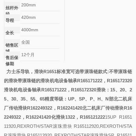
200mm
丝杆外
径
420mm
导程
4000mm
全长
全国
销售区
域
12个月
售后保
修期
力士乐导轨，滑块R1651
标准宽可选带滚珠链
款式:
不带滚珠链
的滑块带滚珠链的滑块
机电设备轴承R165171222，R165172320
滑块
机电设备轴承R165171222，R165172320滑块
：15、20、2
5、30、35、55、65
精度等级：UP、SP、P、H、N部
北二机床
厂传动滑块R162249322，R162241420
北二机床厂传动滑块R16
2249322，R162241420
化滑块
1322，R165121222
15
UP R1651
11920,REXROTH/STAR滚珠滑块 R165112920,REXROTH/STA
R滚珠滑块 R165113920 ,REXROTH/STAR滚珠滑块
SP R16511