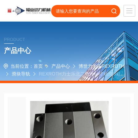
PRODUCT
产品中心
当前位置：
首页
产品中心
博世力士乐REXROTH
滑块导轨
REXROTH力士乐北二机床厂传动滑块R16
2249322，R162241420