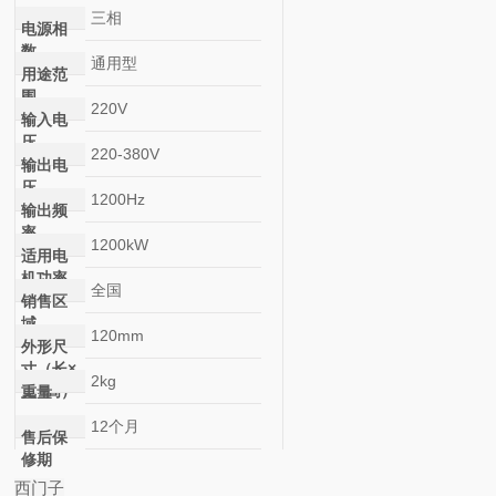
三相
电源相
数
通用型
用途范
围
220V
输入电
压
220-380V
输出电
压
1200Hz
输出频
率
1200kW
适用电
机功率
全国
销售区
域
120mm
外形尺
寸（长×
2kg
宽×高）
重量
12个月
售后保
修期
西门子