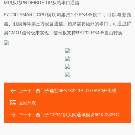
MPI
从站
PROFIBUS-DP
从站串口通信
57-200 SMART CPU
模块均集成
1
个
RS485
接口，可以与变频
器、触摸屏等第三方设备通信。如果需要额外的串口，可通过扩
展
CMO1
信号板来实现，信号板支持
RS232IRS485
自由转换
:
西门子选型6ES7322-1BL00-0AA0开出模块32点24VDC
上一个：
返回列表
西门子CP341以太网通讯模块6GK73431CX100XE0选型
下一个：