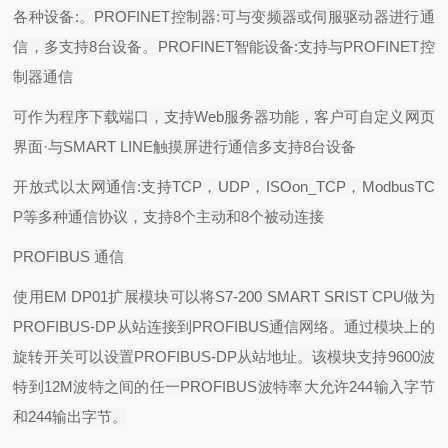
各种设备
:
。
PROFINET
控制器
:
可与变频器或伺服驱动器进行通
信，多支持
8
台设备。
PROFINET
智能设备
:
支持与
PROFINET
控
制器通信
可作为程序下载端口，支持
Web
服务器功能，客户可自定义网页
界面
·
与
SMART LINE
触摸屏进行通信多支持
8
台设备
开放式以太网通信
:
支持
TCP
，
UDP
，
ISOon_TCP
，
ModbusTC
P
等多种通信协议，支持
8
个主动和
8
个被动连接
PROFIBUS
通信
使用
EM DP01
扩展模块可以将
S7-200 SMART SRIST CPU
做为
PROFIBUS-DP
从站连接到
PROFIBUS
通信网络。通过模块上的
旋转开关可以设置
PROFIBUS-DP
从站地址。该模块支持
9600
波
特到
12M
波特之间的任一
PROFIBUS
波特率大允许
244
输入字节
和
244
输出字节。