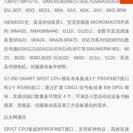
7,MP277MP3775、SIMENS系列6ES7,6SE70,6AV6,6SN,6FC、
6SL.6EP、6DD、6ED1、6RA、6SX、6GK、6XV、6AG,3RW
SIEMENS交、直流传动装置1、交流变频器 MICROMASTER系
列: MM420、MM43MM440、G110、G120.2、全数字直流调速
装置6RA23、6RA24、6RA28.6RA70、6SE70系列SIEMENS数
控伺服6SN1123,6SN118,6SN1145,6FC等SINUMERIK:801、80
2S、802D、808D,802D SL810D、840D、611U、S120、系统
及伺报电机、伺服驱等备件销售。
S7-200 SMART SR/ST CPU
模块本体集成
1
个
PROFINET
接口
和
1
个
RS485
接口，通过扩展
CMO1
信号板或者
EM DP01
模
块，其通信端口数量多可增至
4
个，可满足小型自动化设备与触
摸屏、变频器、伺服驱动器及第三方设备通信的需求。
以太网通信
SR/ST CPU
集成的
PROFINET
接口，支持多种协议，高效连接