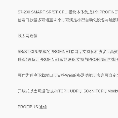
S7-200 SMART SR/ST CPU
模块本体集成
1
个
PROFINE
信端口数量多可增至
4
个，可满足小型自动化设备与触摸
以太网通信
SR/ST CPU
集成的
PROFINET
接口，支持多种协议，高
持
8
台设备。
PROFINET
智能设备
:
支持与
PROFINET
控制
可作为程序下载端口，支持
Web
服务器功能，客户可自定
开放式以太网通信
:
支持
TCP
，
UDP
，
ISOon_TCP
，
Modb
PROFIBUS
通信