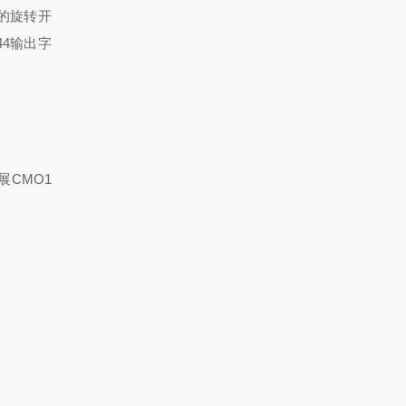
的旋转开
44
输出字
展
CMO1