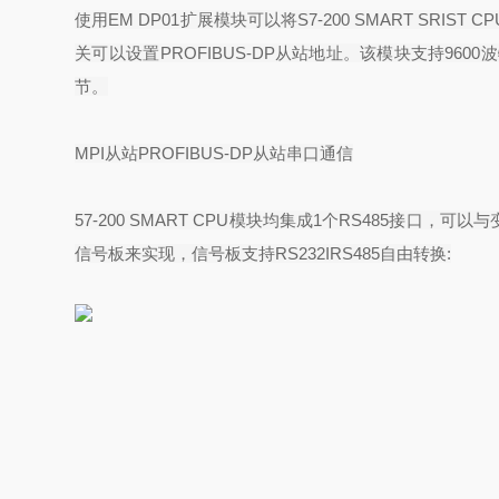
使用
EM DP01
扩展模块可以将
S7-200 SMART SRIST CP
关可以设置
PROFIBUS-DP
从站地址。该模块支持
9600
波
节。
MPI
从站
PROFIBUS-DP
从站串口通信
57-200 SMART CPU
模块均集成
1
个
RS485
接口，可以与
信号板来实现，信号板支持
RS232IRS485
自由转换
: