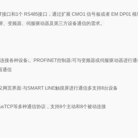
T
接口和
1
个
RS485
接口，通过扩展
CMO1
信号板或者
EM DP01
模
屏、变频器、伺服驱动器及第三方设备通信的需求。
效连接各种设备
:
。
PROFINET
控制器
:
可与变频器或伺服驱动器进行通
器通信
义网页界面
·
与
SMART LINE
触摸屏进行通信多支持
8
台设备
usTCP
等多种通信协议，支持
8
个主动和
8
个被动连接