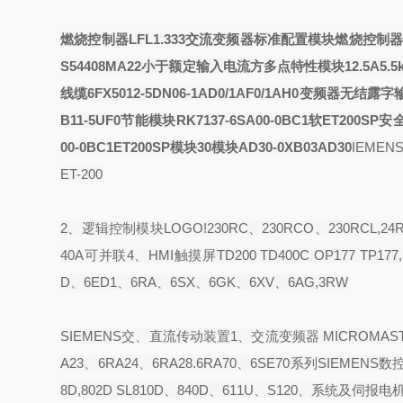
燃烧控制器LFL1.333交流变频器标准配置模块
燃烧控制器L
S54408MA22小于额定输入电流
方多点特性模块
12.5A5
线缆6FX5012-5DN06-1AD0/1AF0/1AH0变频器
无结露
字
B11-5UF0节能模块
RK7137-6SA00-0BC1软
ET200SP安
00-0BC1ET200SP模块
30模块
AD30-0XB03AD30
IEMEN
ET-200
2、逻辑控制模块LOGO!230RC、230RCO、230RCL,24R
40A可并联4、HMI触摸屏TD200 TD400C OP177 TP177,M
D、6ED1、6RA、6SX、6GK、6XV、6AG,3RW
SIEMENS交、直流传动装置1、交流变频器 MICROMASTE
A23、6RA24、6RA28.6RA70、6SE70系列SIEMENS数控伺服
8D,802D SL810D、840D、611U、S120、系统及