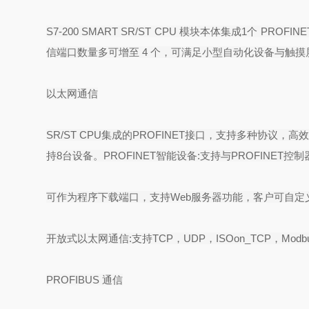
S7-200 SMART SR/ST CPU
模块本体集成
1
个
PROFINE
信端口数量多可增至
4
个，可满足小型自动化设备与触摸
以太网通信
SR/ST CPU
集成的
PROFINET
接口，支持多种协议，高
持
8
台设备。
PROFINET
智能设备
:
支持与
PROFINET
控制
可作为程序下载端口，支持
Web
服务器功能，客户可自定
开放式以太网通信
:
支持
TCP
，
UDP
，
ISOon_TCP
，
Modb
PROFIBUS
通信