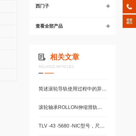
西门子
查看全部产品
相关文章
RELATED ARTICLES
简述滚轮导轨使用过程中的异常信号解决方法
滚轮轴承ROLLON伸缩滑轨传动配件GUDEL齿条导轨福业选购
TLV -43 -5680 -NIC型号，尺寸，长度CS -28 -100 -2RS -B -NIC 。