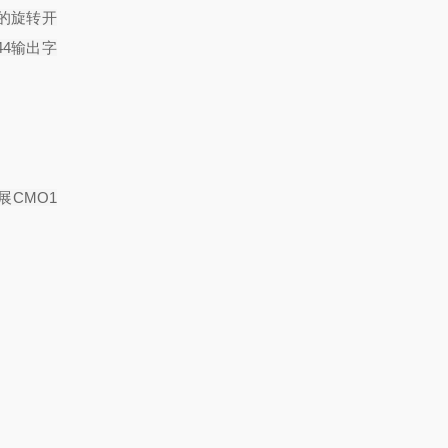
的旋转开
44
输出字
展
CMO1