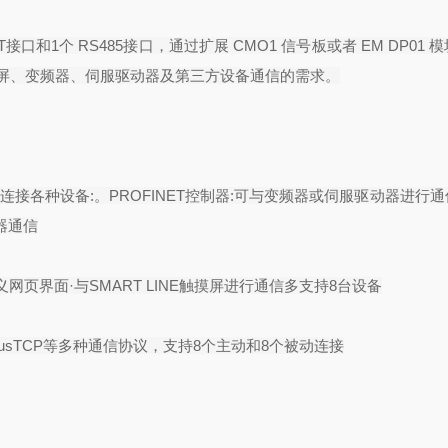
T
接口和
1
个
RS485
接口，通过扩展
CMO1
信号板或者
EM DP01
模
屏、变频器、伺服驱动器及第三方设备通信的需求。
效连接各种设备
:
。
PROFINET
控制器
:
可与变频器或伺服驱动器进行通
器通信
义网页界面
·
与
SMART LINE
触摸屏进行通信多支持
8
台设备
usTCP
等多种通信协议，支持
8
个主动和
8
个被动连接