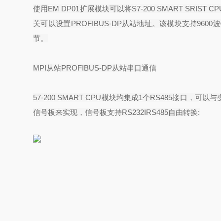
使用
EM DP01
扩展模块可以将
S7-200 SMART SRIST CP
关可以设置
PROFIBUS-DP
从站地址。该模块支持
9600
波
节。
MPI
从站
PROFIBUS-DP
从站串口通信
57-200 SMART CPU
模块均集成
1
个
RS485
接口，可以与
信号板来实现，信号板支持
RS232IRS485
自由转换
: