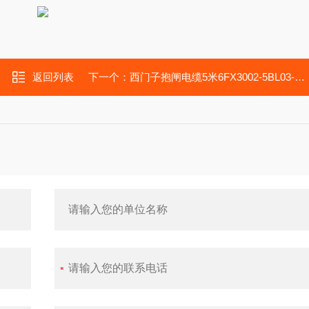
返回列表
下一个：
西门子抱闸电缆5米6FX3002-5BL03-1AF至F型变频器