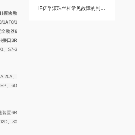
IF亿孚滚珠丝杠常见故障的判断与解决方法分享
AH
模块动
/1AF0/1
安全
动器6
-i接口3R
0、S7-3
A.20A、
6EP、6D
速装置6R
02D、80