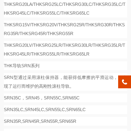
THKSRG20LA/THKSRG25LC/THKSRG30LC/THKSRG35LC/T
HKSRG45LC/THKSRG55LC/THKSRG65LC
THKSRG15V/THKSRG20V/THKSRG25R/THKSRG30R/THKS
RG35R/THKSRG45R/THKSRG55R
THKSRG20LV/THKSRG25LR/THKSRG30LR/THKSRG35LR/T
HKSRG45LR/THKSRG55LR/THKSRG65LR
THK导轨SRN系列
SRN型通过采用滚柱保持器，能获得低摩擦的平滑运动，是实
现了运行而维护的高刚性滚柱导轨。
SRN35C，SRN45，SRN55C,SRN65C
SRN35LC,SRN45LC,SRN55LC,SRN65LC
SRN35R,SRN45R,SRN55R,SRN65R