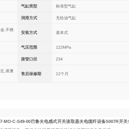
气缸类型
标准型气缸
润滑方式
无给油气缸
合金,不锈
安装方式
基本式
气压范围
122MPa
接管口径
234
西北,港澳
售后保修期
12个月
347-MO-C-S49-00巴鲁夫电感式开关
读取器
夫电缆
纤设备
S007R开关