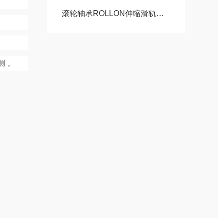
滚轮轴承ROLLON伸缩滑轨传动配件GUDEL齿条导轨福业选购
测
。