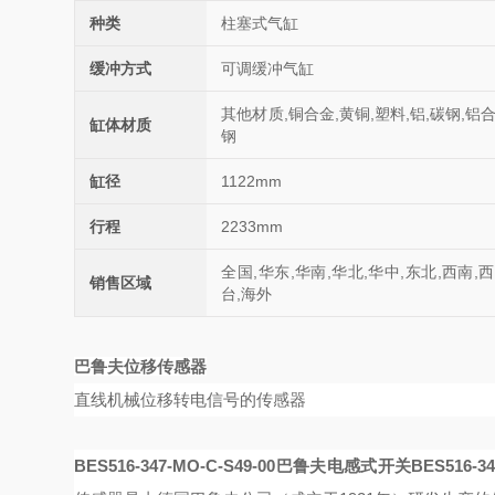
种类
柱塞式气缸
缓冲方式
可调缓冲气缸
其他材质,铜合金,黄铜,塑料,铝,碳钢,铝
缸体材质
钢
缸径
1122mm
行程
2233mm
全国,华东,华南,华北,华中,东北,西南,
销售区域
台,海外
巴鲁夫位移传感器
直线机械位移转电信号的传感器
BES516-347-MO-C-S49-00巴鲁夫电感式开关
BES516-