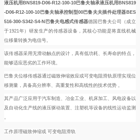
液压机用BNS819-D06-R12-100-10巴鲁夫轴承
液压机用BNS819
-D06-R12-100-10巴鲁夫轴承
控制
型
00巴鲁夫
夫插件
处理器
BES
516-300-S342-S4-N巴鲁夫电感式传感器
德国巴鲁夫公司（成立
于
1921年）研发生产的传感器设备，其核心功能是将直线机械
位移量转换为电信号。
该传感器采用无滑动触点的设计，具有低功耗、长寿命的特点，
能够适应恶劣的工作环境。
巴鲁夫位移传感器通过
磁致伸缩效应
或可变电阻滑轨原理实现位
移测量，具备高分辨率、高重复性和高线性的技术优势
。
其产品广泛应用于汽车制造、冶金工业、机床加工、风电设备以
及自动化生产线的液压驱动装置、注塑机等设备的线性运动监测
。
工作原理
磁致伸缩或
可变电阻滑轨