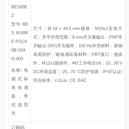
BES00E
Z
型号
: BE
尺寸：
Ø 18 x 44.5 mm
规格：
M18x1
安装方
S M18M
式：齐平
作用范围：
8 mm
开关量输出：
PNP常
E-PSC8
开触点 (NO)
开关频率：
150 Hz
外壳材料：黄铜
0B-S04
表面防护：镀镍
感应面材料：
PBT
接口：接插
G-003
件，
M12x1接插件，4针
工作电压
Ub：10...30 V
名称
: 电
DC
环境温度：
-25...70 °C
防护等级：
IP:67
认证
/
感式标
符合标准：cULus, CE, EAC
准传感
器，带
优选型
号
订购码
: