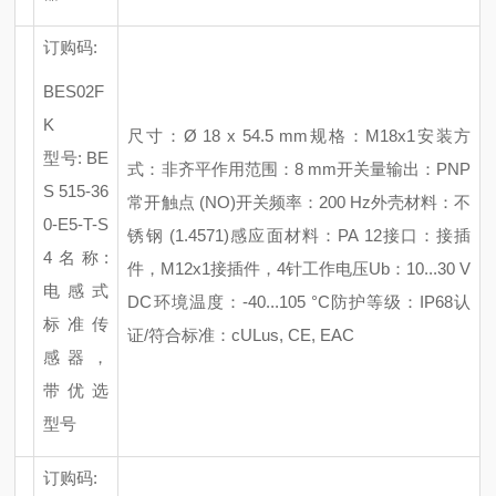
订购码
:
BES02F
K
尺寸：
Ø 18 x 54.5 mm
规格：
M18x1
安装方
型号
: BE
式：非齐平
作用范围：
8 mm
开关量输出：
PNP
S 515-36
常开触点 (NO)
开关频率：
200 Hz
外壳材料：不
0-E5-T-S
锈钢
(1.4571)
感应面材料：
PA 12
接口：接插
4
名称
:
件，
M12x1接插件，4针
工作电压
Ub：10...30 V
电感式
DC
环境温度：
-40...105 °C
防护等级：
IP68
认
标准传
证
/符合标准：cULus, CE, EAC
感器，
带优选
型号
订购码
: