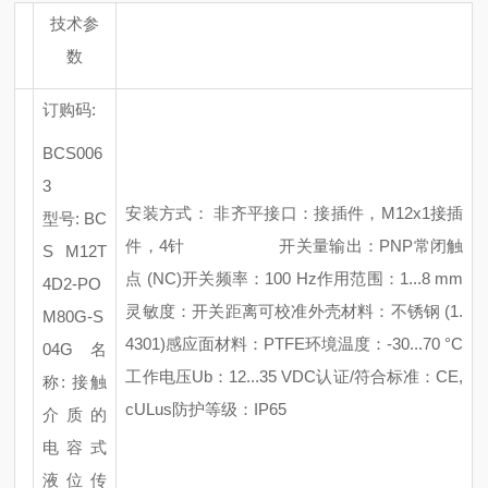
技术参
数
订购码
:
BCS006
3
安装方式：
非齐平
接口：接插件，
M12x1接插
型号
: BC
件，4针
开关量输出：
PNP常闭触
S M12T
点 (NC)
开关频率：
100 Hz
作用范围：
1...8 mm
4D2-PO
灵敏度：开关距离可校准
外壳材料：不锈钢
(1.
M80G-S
4301)
感应面材料：
PTFE
环境温度：
-30...70 °C
04G
名
工作电压
Ub：12...35 VDC
认证
/符合标准：CE,
称
: 接触
cULus
防护等级：
IP65
介质的
电容式
液位传