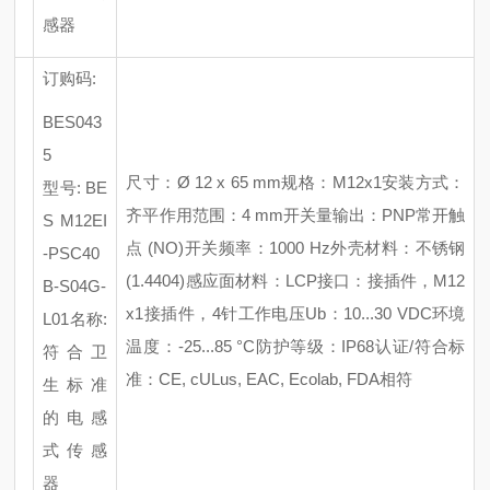
感器
订购码
:
BES043
5
尺寸：
Ø 12 x 65 mm
规格：
M12x1
安装方式：
型号
: BE
齐平
作用范围：
4 mm
开关量输出：
PNP常开触
S M12EI
点 (NO)
开关频率：
1000 Hz
外壳材料：不锈钢
-PSC40
(1.4404)
感应面材料：
LCP
接口：接插件，
M12
B-S04G-
x1接插件，4针
工作电压
Ub：10...30 VDC
环境
L01
名称
:
温度：
-25...85 °C
防护等级：
IP68
认证
/符合标
符合卫
准：CE, cULus, EAC, Ecolab, FDA相符
生标准
的电感
式传感
器