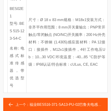
BES02E
1
尺寸：
Ø 18 x 83 mm
规格：
M18x1
安装方式：
型号
: BE
非齐平
作用范围：
8 mm
开关量输出：
PNP常开
S 515-12
触点/常闭触点 (NO/NC)
开关频率：
200 Hz
外壳
3-S4-C
材料：不锈钢
(1.4305)
感应面材料：
PA 12
接
名称
: 电
口：接插件，
M12x1接插件，4针
工作电压
U
感式标
b：10...30 VDC
环境温度：
-40...85 °C
防护等
准传感
级：
IP68
认证
/符合标准：cULus, CE, EAC
器，带
优选型
号
福业BES516-371-SA13-PU-02巴鲁夫电感式开关
上一个：