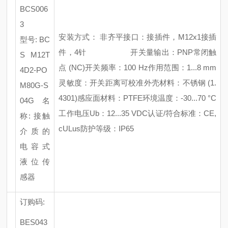
BCS006
3
安装方式：
非齐平
接口：接插件，
M12x1接插
型号
: BC
件，4针
开关量输出：
PNP常闭触
S M12T
点 (NC)
开关频率：
100 Hz
作用范围：
1...8 mm
4D2-PO
灵敏度：开关距离可校准
外壳材料：不锈钢
(1.
M80G-S
4301)
感应面材料：
PTFE
环境温度：
-30...70 °C
04G
名
工作电压
Ub：12...35 VDC
认证
/符合标准：CE,
称
: 接触
cULus
防护等级：
IP65
介质的
电容式
液位传
感器
订购码
:
BES043