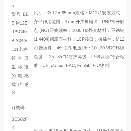
5
尺寸：
Ø 12 x 65 mm
规格：
M12x1
安装方式：
型号
: BE
齐平
作用范围：
4 mm
开关量输出：
PNP常开触
S M12EI
点 (NO)
开关频率：
1000 Hz
外壳材料：不锈钢
-PSC40
(1.4404)
感应面材料：
LCP
接口：接插件，
M12
B-S04G-
x1接插件，4针
工作电压
Ub：10...30 VDC
环境
L01
名称
:
温度：
-25...85 °C
防护等级：
IP68
认证
/符合标
符合卫
准：CE, cULus, EAC, Ecolab, FDA相符
生标准
的电感
式传感
器
订购码
:
BES02F
K
尺寸：
Ø 18 x 54.5 mm
规格：
M18x1
安装方