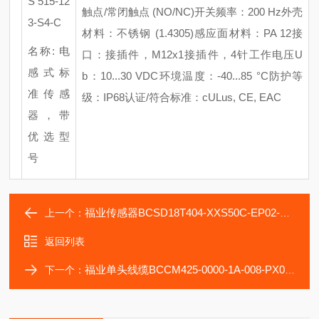
S 515-12
触点/常闭触点 (NO/NC)
开关频率：
200 Hz
外壳
3-S4-C
材料：不锈钢
(1.4305)
感应面材料：
PA 12
接
名称
: 电
口：接插件，
M12x1接插件，4针
工作电压
U
感式标
b：10...30 VDC
环境温度：
-40...85 °C
防护等
准传感
级：
IP68
认证
/符合标准：cULus, CE, EAC
器，带
优选型
号
福业传感器BCSD18T404-XXS50C-EP02-GZ01巴鲁夫
上一个：
返回列表
福业单头线缆BCCM425-0000-1A-008-PX0434巴鲁夫
下一个：