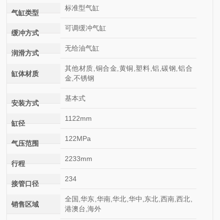
标准型气缸
气缸类型
可调缓冲气缸
缓冲方式
无给油气缸
润滑方式
其他材质,铜合金,黄铜,塑料,铝,碳钢,铝合
缸体材质
金,不锈钢
基本式
安装方式
1122mm
缸径
122MPa
气压范围
2233mm
行程
234
接管口径
全国,华东,华南,华北,华中,东北,西南,西北,
销售区域
港澳台,海外