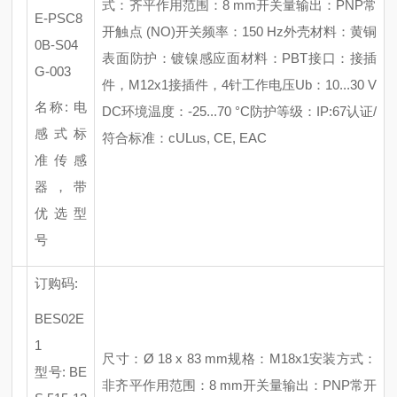
式：齐平
作用范围：
8 mm
开关量输出：
PNP常
E-PSC8
开触点 (NO)
开关频率：
150 Hz
外壳材料：黄铜
0B-S04
表面防护：镀镍
感应面材料：
PBT
接口：接插
G-003
件，
M12x1接插件，4针
工作电压
Ub：10...30 V
名称
: 电
DC
环境温度：
-25...70 °C
防护等级：
IP:67
认证
/
感式标
符合标准：cULus, CE, EAC
准传感
器，带
优选型
号
订购码
:
BES02E
1
尺寸：
Ø 18 x 83 mm
规格：
M18x1
安装方式：
型号
: BE
非齐平
作用范围：
8 mm
开关量输出：
PNP常开