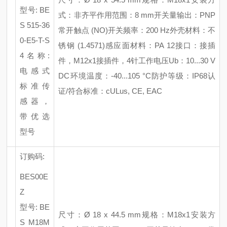
型号
: BE
式：非齐平
作用范围：
8 mm
开关量输出：
PNP
S 515-36
常开触点 (NO)
开关频率：
200 Hz
外壳材料：不
0-E5-T-S
锈钢
(1.4571)
感应面材料：
PA 12
接口：接插
4
名称
:
件，
M12x1接插件，4针
工作电压
Ub：10...30 V
电感式
DC
环境温度：
-40...105 °C
防护等级：
IP68
认
标准传
证
/符合标准：cULus, CE, EAC
感器，
带优选
型号
订购码
:
BES00E
Z
型号
: BE
尺寸：
Ø 18 x 44.5 mm
规格：
M18x1
安装方
S M18M