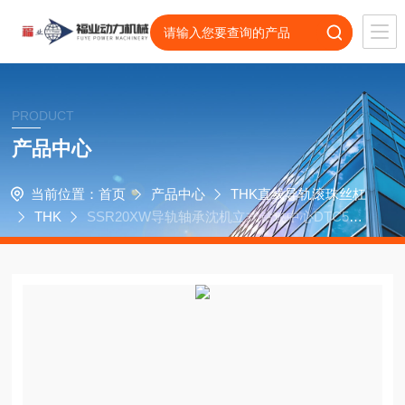
PRODUCT
产品中心
当前位置：
首页
产品中心
THK直线导轨滚珠丝杠
THK
SSR20XW导轨轴承沈机立式钻攻中心DTC5O
O用滑块SSR15XW