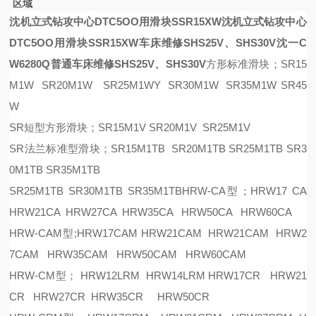
区域
沈机立式钻攻中心DTC5OO用滑块SSR15XW
沈机立式钻攻中心
DTC5OO用滑块SSR15XW
车床维修SHS25V、SHS30V
沈一C
W6280Q普通车床维修SHS25V、SHS30V
方形标准滑块；SR15
M1W SR20M1W SR25M1WY SR30M1W SR35M1W SR45
W
SR短型方形滑块；SR15M1V SR20M1V SR25M1V
SR法兰标准型滑块；SR15M1TB SR20M1TB SR25M1TB SR3
0M1TB SR35M1TB
SR25M1TB SR30M1TB SR35M1TBHRW-CA型；HRW17 CA
HRW21CA HRW27CA HRW35CA HRW50CA HRW60CA
HRW-CAM型;HRW17CAM HRW21CAM HRW21CAM HRW2
7CAM HRW35CAM HRW50CAM HRW60CAM
HRW-CM型； HRW12LRM HRW14LRM HRW17CR HRW21
CR HRW27CR HRW35CR HRW50CR