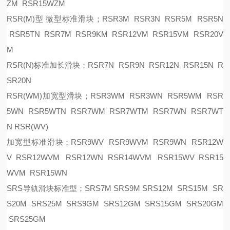
ZM RSR15WZM
RSR(M)型 微型标准滑块；RSR3M RSR3N RSR5M RSR5N
RSR5TN RSR7M RSR9KM RSR12VM RSR15VM RSR20V
M
RSR(N)标准加长滑块；RSR7N RSR9N RSR12N RSR15N R
SR20N
RSR(WM)加宽型滑块；RSR3WM RSR3WN RSR5WM RSR
5WN RSR5WTN RSR7WM RSR7WTM RSR7WN RSR7WT
N RSR(WV)
加宽型标准滑块；
RSR9WV RSR9WVM RSR9WN RSR12W
V RSR12WVM RSR12WN RSR14WVM RSR15WV RSR15
WVM RSR15WN
SRS导轨滑块标准型；SRS7M SRS9M SRS12M SRS15M SR
S20M SRS25M SRS9GM SRS12GM SRS15GM SRS20GM
SRS25GM