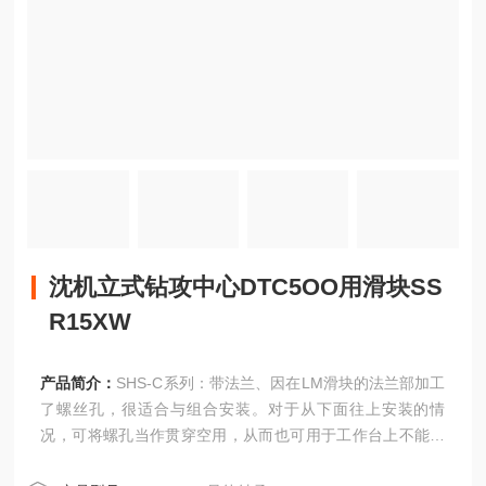
沈机立式钻攻中心DTC5OO用滑块SS
R15XW
产品简介：
SHS-C系列：带法兰、因在LM滑块的法兰部加工
了螺丝孔，很适合与组合安装。对于从下面往上安装的情
况，可将螺孔当作贯穿空用，从而也可用于工作台上不能开
螺栓贯穿孔的情况