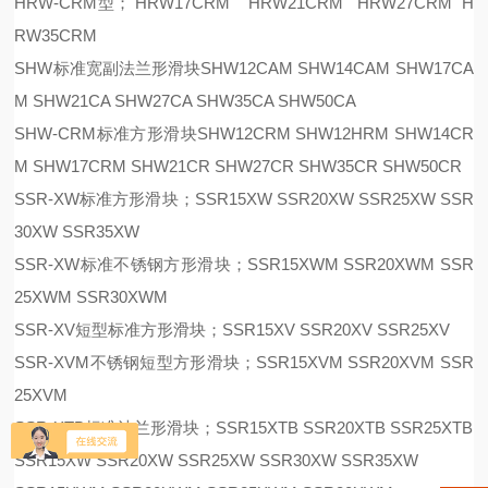
HRW-CRM型； HRW17CRM HRW21CRM HRW27CRM H
RW35CRM
SHW标准宽副法兰形滑块SHW12CAM SHW14CAM SHW17CA
M SHW21CA SHW27CA SHW35CA SHW50CA
SHW-CRM标准方形滑块SHW12CRM SHW12HRM SHW14CR
M SHW17CRM SHW21CR SHW27CR SHW35CR SHW50CR
SSR-XW标准方形滑块；SSR15XW SSR20XW SSR25XW SSR
30XW SSR35XW
SSR-XW标准不锈钢方形滑块；SSR15XWM SSR20XWM SSR
25XWM SSR30XWM
SSR-XV短型标准方形滑块；SSR15XV SSR20XV SSR25XV
SSR-XVM不锈钢短型方形滑块；SSR15XVM SSR20XVM SSR
25XVM
SSR-XTB标准法兰形滑块；SSR15XTB SSR20XTB SSR25XTB
SSR15XW SSR20XW SSR25XW SSR30XW SSR35XW