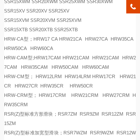
SSR15XWM SSR20XWM SSR25XWM SSR30XWM
SSR15XV SSR20XV SSR25XV
SSR15XVM SSR20XVM SSR25XVM
SSR15XTB SSR20XTB SSR25XTB
HRW-CA型；HRW17 CA HRW21CA HRW27CA HRW35CA
HRW50CA HRW60CA
HRW-CAM型;HRW17CAM HRW21CAM HRW21CAM HRW2
7CAM HRW35CAM HRW50CAM HRW60CAM
HRW-CM型； HRW12LRM HRW14LRM HRW17CR HRW21
CR HRW27CR HRW35CR HRW50CR
HRW-CRM型； HRW17CRM HRW21CRM HRW27CRM H
RW35CRM
RSR(Z)型标准方形滑块；RSR7ZM RSR9ZM RSR12ZM RSR
15ZM
RSR(Z)型标准加宽型滑块；RSR7WZM RSR9WZM RSR12W