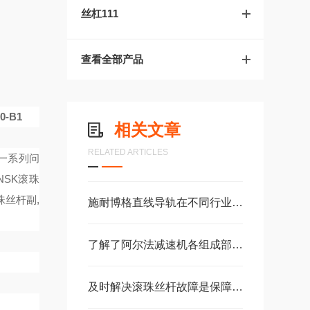
丝杠111
查看全部产品
0-B1
相关文章
RELATED ARTICLES
等一系列问
NSK滚珠
珠丝杆副,
施耐博格直线导轨在不同行业中的具体应用分享
了解了阿尔法减速机各组成部件功能特点才能更好的使用它
及时解决滚珠丝杆故障是保障自动化产线稳定高效的关键