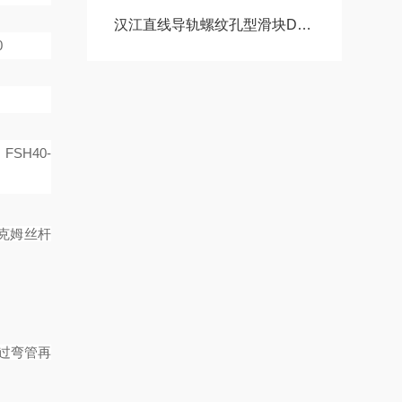
汉江直线导轨螺纹孔型滑块DA15AADA20AADA20AAL
0
 FSH40-
克姆丝杆
过弯管再