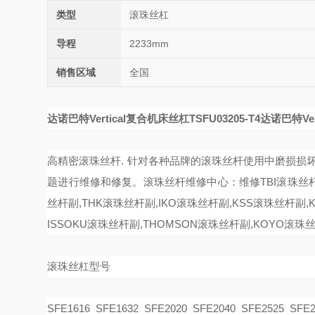
类型
滚珠丝杠
导程
2233mm
销售区域
全国
达诺巴特Vertical复合机床丝杠TSFU03205-T4
达诺巴特Ver
高精密滚珠丝杆
. 针对各种品牌的滚珠丝杆使用中磨损损坏
题进行维修和修复。
滚珠丝杆维修中心：维修
TBI滚珠丝
丝杆副,THK滚珠丝杆副,IKO滚珠丝杆副,KSS滚珠丝杆副,K
ISSOKU滚珠丝杆副,THOMSON滚珠丝杆副,KOYO滚珠
滚珠丝杠型号
SFE1616 SFE1632 SFE2020 SFE2040 SFE2525 SFE2