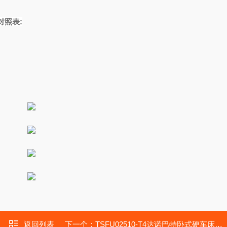
对照表
:
返回列表
下一个：
TSFU02510-T4达诺巴特卧式硬车床用DTK丝杠TSFU02505-T4