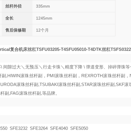
丝杆外径
335mm
全长
1245mm
售后保修期
12个月
tical复合机床丝杠TSFU03205-T4
SFU05010-T4
DTK丝杠TSFS0322
\ 间隙过大＼无预压＼行走卡珠＼精度下降 \ 弹道变形、掉碎弹珠
杆副,HIWIN滚珠丝杆副
，
PMI
滚珠丝杆副，
REXROTH滚珠丝杆副
，
URODA滚珠丝杆副,TSUBAKI滚珠丝杆副,STAR滚珠丝杆副,SKF滚
丝杆副,FAG滚珠丝杆副,等品牌。
550 SFE3232 SFE3264 SFE4040 SFE5050