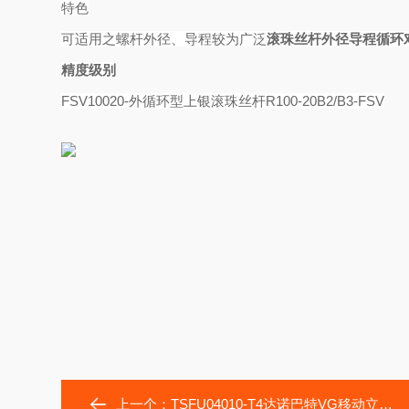
特色
可适用之螺杆外径、导程较为广泛
滚珠丝杆外径导程循环
精度级别
FSV10020-外循环型上银滚珠丝杆R100-20B2/B3-FSV
上一个：
TSFU04010-T4达诺巴特VG移动立式磨床丝杠TSFU04005-T4