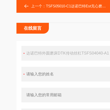
上一个：
TSFS05010-C1达诺巴特Est无心磨床用DTK丝杠TSFS05005-C1
在线留言