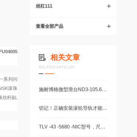
丝杠111
查看全部产品
FU04005
相关文章
RELATED ARTICLES
等一系列问
NSK滚珠
施耐博格微型滑台ND3-105.60，ND3-130.75机械装配轴承
珠丝杆副,
切记！正确安装滚轮导轨才能保证长时间稳定运行
TLV -43 -5680 -NIC型号，尺寸，长度CS -28 -100 -2RS -B -NIC 。