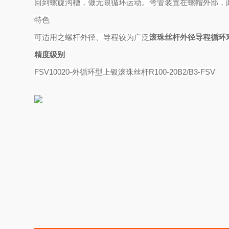
回到螺旋沟槽，做无限循环运动。弯管装置在螺帽外部，
特色
可适用之螺杆外径、导程较为广泛
滚珠丝杆外径导程循环
精度级别
FSV10020-外循环型上银滚珠丝杆R100-20B2/B3-FSV