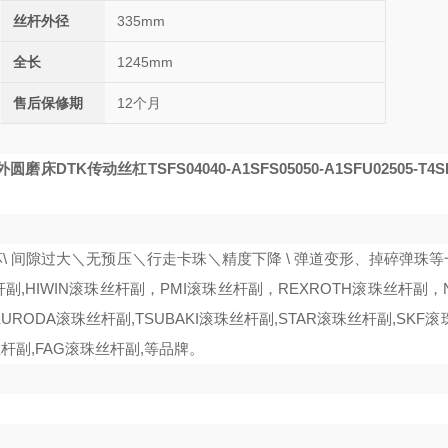
丝杆外径
335mm
全长
1245mm
售后保修期
12个月
圆磨床DTK传动丝杠TSFS04040-A1
SFS05050-A1
SFU02505-T4
S
\ 间隙过大＼无预压＼行走卡珠＼精度下降 \ 弹道变形、掉碎弹珠
杆副,HIWIN滚珠丝杆副
，
PMI
滚珠丝杆副，
REXROTH滚珠丝杆副
，
URODA滚珠丝杆副,TSUBAKI滚珠丝杆副,STAR滚珠丝杆副,SKF滚
丝杆副,FAG滚珠丝杆副,等品牌。