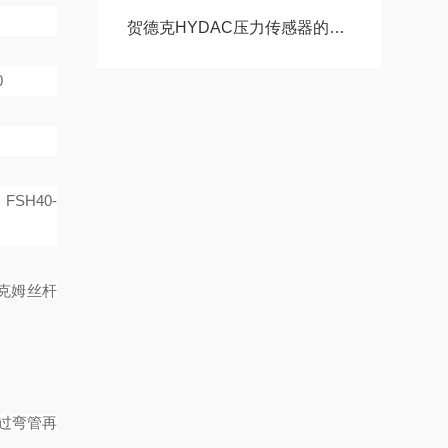
贺德克HYDAC压力传感器的常见故障相应解决方法分享
0
 FSH40-
克姆丝杆
过弯管再