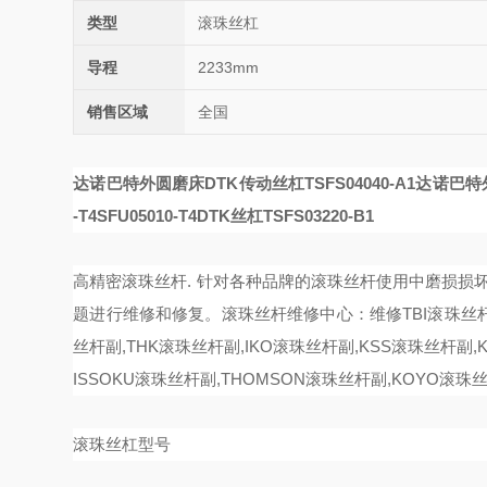
类型
滚珠丝杠
导程
2233mm
销售区域
全国
达诺巴特外圆磨床DTK传动丝杠TSFS04040-A1
达诺巴特外
-T4
SFU05010-T4
DTK丝杠TSFS03220-B1
高精密滚珠丝杆
. 针对各种品牌的滚珠丝杆使用中磨损损坏
题进行维修和修复。
滚珠丝杆维修中心：维修
TBI滚珠丝
丝杆副,THK滚珠丝杆副,IKO滚珠丝杆副,KSS滚珠丝杆副,K
ISSOKU滚珠丝杆副,THOMSON滚珠丝杆副,KOYO滚珠
滚珠丝杠型号