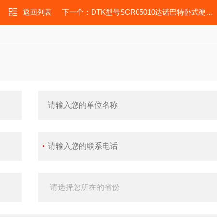
返回列表
下一个：
DTK型号SCR05010达诺巴特卧式硬车削机床维修用SCR04010丝杠