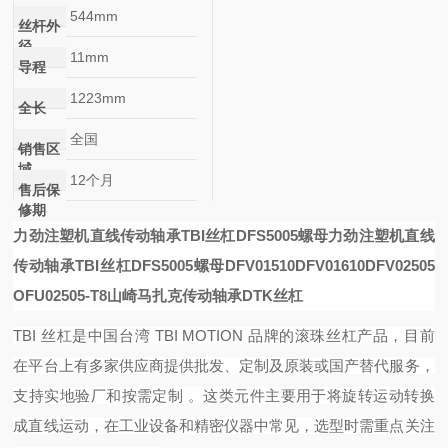
544mm
丝杆外
径
11mm
导程
1223mm
全长
全国
销售区
域
12个月
售后保
修期
力劲注塑机直线传动轴承TBI丝杠DFS5005螺母
力劲注塑机直线
传动轴承TBI丝杠DFS5005螺母
DFV01510
DFV01610
DFV02505
OFU02505-T8
山崎马扎克传动轴承DTK丝杠
TBI 丝杠是中国台湾 TBI MOTION 品牌的滚珠丝杠产品，目前
在平台上有多家供应商提供批发、定制及原装或国产替代服务，
支持实地验厂和按需定制 。这类元件主要用于将旋转运动转换
成直线运动，在工业设备和精密仪器中常见，选型时需重点关注