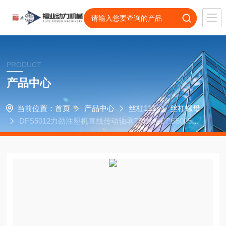
PRODUCT
产品中心
当前位置：
首页
产品中心
丝杠111
丝杠螺母
DFS5012力劲注塑机直线传动轴承TBI丝杠DFS5005螺
母