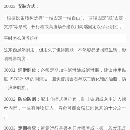
00003.
安装方式
‌：
·
根据设备结构选择
“一端固定一端自由"、“两端固定"或“固定 -
支撑"等形式，长行程或高速场合建议用两端固定以保证刚性 。‌‌‌
平时怎么保养维护
这东西虽然耐用，但用久了也得照顾，不然容易磨损或生锈，影
响机器精度：
00001.
润滑到位
‌：必须定期加注润滑油或润滑脂，建议使用黏
度 ISO32~68 的润滑油，避免使用含石墨或二硫化钼的油脂，防
止滚珠磨损 。
00002.
防尘防屑
‌：配上伸缩式保护套，防止铁屑或灰尘进入螺
母内部，一旦有异物进入，寿命可能会缩短到原来的十分之一
。
00003.
定期检查
‌：留意运行是否有异常噪音或卡顿，若发现反