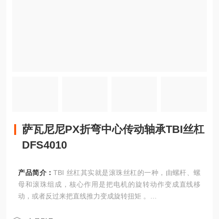
萨瓦尼尼PX折弯中心传动轴承TBI丝杠
DFS4010
产品简介：
TBI 丝杠其实就是滚珠丝杠的一种，由螺杆、螺
母和滚珠组成，核心作用是把电机的旋转动作变成直线移
动，或者反过来把直线推力变成旋转扭矩 。
萨瓦尼尼PX折弯中心传动轴承TBI丝杠DFS4010