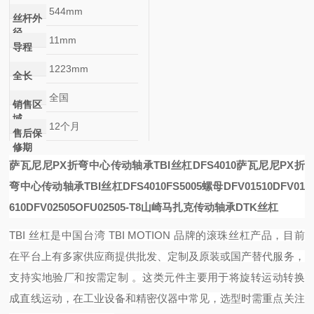
544mm
丝杆外
径
11mm
导程
1223mm
全长
全国
销售区
域
12个月
售后保
修期
萨瓦尼尼PX折弯中心传动轴承TBI丝杠DFS4010
萨瓦尼尼PX折
弯中心传动轴承TBI丝杠DFS4010
FS5005螺母
DFV01510
DFV01
610
DFV02505
OFU02505-T8
山崎马扎克传动轴承DTK丝杠
TBI 丝杠是中国台湾 TBI MOTION 品牌的滚珠丝杠产品，目前
在平台上有多家供应商提供批发、定制及原装或国产替代服务，
支持实地验厂和按需定制 。这类元件主要用于将旋转运动转换
成直线运动，在工业设备和精密仪器中常见，选型时需重点关注