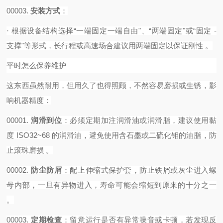
00003.
安装方式
‌：
·
根据设备结构选择
“一端固定一端自由"、“两端固定"或“固定 -
支撑"等形式，长行程或高速场合建议用两端固定以保证刚性 。‌‌‌
平时怎么保养维护
这东西虽然耐用，但用久了也得照顾，不然容易磨损或生锈，影
响机器精度：
00001.
润滑到位
‌：必须定期加注润滑油或润滑脂，建议使用黏
度 ISO32~68 的润滑油，避免使用含石墨或二硫化钼的油脂，防
止滚珠磨损 。
00002.
防尘防屑
‌：配上伸缩式保护套，防止铁屑或灰尘进入螺
母内部，一旦有异物进入，寿命可能会缩短到原来的十分之一
。
00003.
定期检查
‌：留意运行是否有异常噪音或卡顿，若发现反