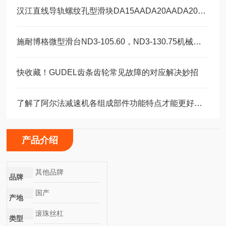
汉江直线导轨螺纹孔型滑块DA15AADA20AADA20AAL
施耐博格微型滑台ND3-105.60，ND3-130.75机械装配轴承
快收藏！GUDEL齿条齿轮常见故障的对应解决妙招
了解了阿尔法减速机各组成部件功能特点才能更好的使用它
产品介绍
其他品牌
品牌
国产
产地
滚珠丝杠
类型