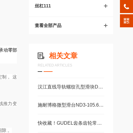
丝杠111
查看全部产品
轴承
动零部
相关文章
RELATED ARTICLES
制 。这
汉江直线导轨螺纹孔型滑块DA15AADA20AADA20AAL
线推力变
施耐博格微型滑台ND3-105.60，ND3-130.75机械装配轴承
快收藏！GUDEL齿条齿轮常见故障的对应解决妙招
隙 。