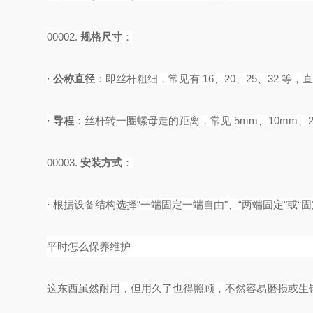
00002.
规格尺寸
‌：
·
公称直径
‌：即丝杆粗细，常见有 16、20、25、32 等
·
导程
‌：丝杆转一圈螺母走的距离，常见 5mm、10mm、2
00003.
安装方式
‌：
·
根据设备结构选择
“一端固定一端自由"、“两端固定"或“固
平时怎么保养维护
这东西虽然耐用，但用久了也得照顾，不然容易磨损或生