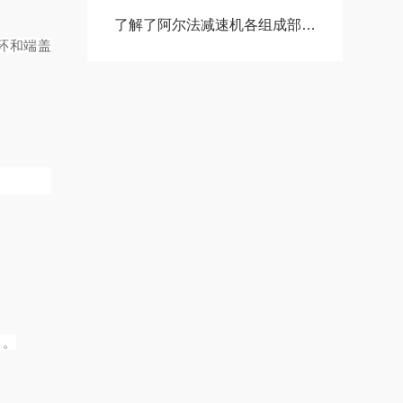
了解了阿尔法减速机各组成部件功能特点才能更好的使用它
循环和端盖
 。