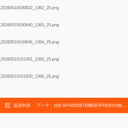
返回列表
下一个：
丝杠SFH02005TBI螺母SFH02010德马吉CTX8004A车削工轴承