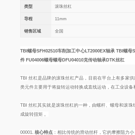
类型
滚珠丝杠
导程
11mm
销售区域
全国
TBI螺母SFH02510车削加工中心LT2000EX轴承
TBI螺母
件
FU04006螺母
螺母DFU04010
克传动轴承DTK丝杠
TBI 丝杠是品牌的滚珠丝杠产品，目前在平台上有多家
类元件主要用于将旋转运动转换成直线运动，在工业设备
TBI 丝杠其实就是滚珠丝杠的一种，由螺杆、螺母和滚
成旋转扭矩 。‌‌‌
00001.
核心特点
‌：相比传统的滑动丝杆，它的摩擦阻力小