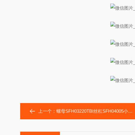
上一个：
螺母SFH03220TBI丝杠SFH04005小型螺纹车MSB-100传动轴承