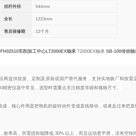
丝杆外径
544mm
全长
1223mm
售后保修期
12个月
SFH02510车削加工中心LT2000EX轴承
T2000EX轴承
SB-100传动
供应商提供批发、定制及原装或国产替代服务，支持实地验厂和按需定
和精密仪器中常见，选型时需重点关注精度等级和规格尺寸。
珠组成，核心作用是把电机的旋转动作变成直线移动，或者反过来把直
，效率高，所需扭矩能降低 30% 以上，而且运动更平滑，没有空转间