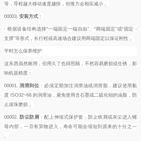
等，导程越大移动速度越快，但推力会相应减小 。‌‌‌
00003.
安装方式
‌：
·
根据设备结构选择
“一端固定一端自由"、“两端固定"或“固定 -
支撑"等形式，长行程或高速场合建议用两端固定以保证刚性 。‌‌‌
平时怎么保养维护
这东西虽然耐用，但用久了也得照顾，不然容易磨损或生锈，影
响机器精度：
00001.
润滑到位
‌：必须定期加注润滑油或润滑脂，建议使用黏
度 ISO32~68 的润滑油，避免使用含石墨或二硫化钼的油脂，防
止滚珠磨损 。
00002.
防尘防屑
‌：配上伸缩式保护套，防止铁屑或灰尘进入螺
母内部，一旦有异物进入，寿命可能会缩短到原来的十分之一
。