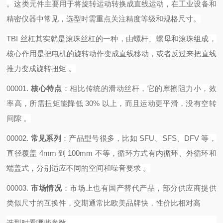
。这类元件主要用于将旋转运动转换成直线运动，在工业设备和
精密仪器中常见，选型时需重点关注精度等级和规格尺寸。
TBI 丝杠其实就是滚珠丝杠的一种，由螺杆、螺母和滚珠组成，
核心作用是把电机的旋转动作变成直线移动，或者反过来把直线
推力变成旋转扭矩 。‌‌‌
00001.
核心特点
‌：相比传统的滑动丝杆，它的摩擦阻力小，效
率高，所需扭矩能降低 30% 以上，而且运动更平滑，没有空转
间隙 。
00002.
常见系列
‌：产品型号很多，比如 SFU、SFS、DFV 等，
直径覆盖 4mm 到 100mm 不等，循环方式有内循环、外循环和
端盖式，分别适应不同的空间和噪音要求 。
00003.
市场情况
‌：市场上也有国产替代产品，部分供应商提供
类似尺寸的互换件，交期通常比欧美品牌快，性价比相对高
选型时看哪些参数