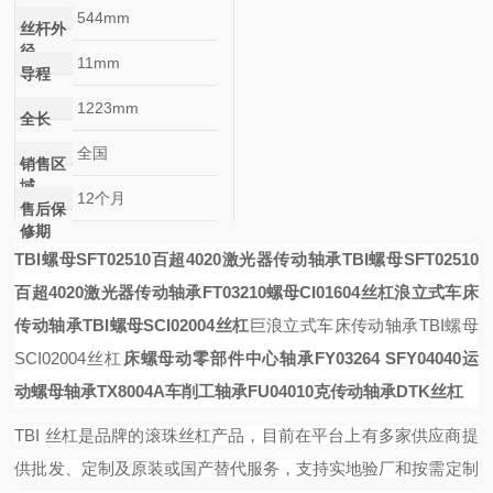
544mm
丝杆外
径
11mm
导程
1223mm
全长
全国
销售区
域
12个月
售后保
修期
TBI螺母SFT02510百超4020激光器传动轴承
TBI螺母SFT02510
百超4020激光器传动轴承
FT03210螺母
CI01604丝杠
浪立式车床
传动轴承TBI螺母SCI02004丝杠
巨浪立式车床传动轴承TBI螺母
SCI02004丝杠
床螺母
动零部件
中心轴承
FY03264
SFY04040
运
动螺母
轴承
TX8004A车削工轴承
FU04010
克传动轴承DTK丝杠
TBI 丝杠是品牌的滚珠丝杠产品，目前在平台上有多家供应商提
供批发、定制及原装或国产替代服务，支持实地验厂和按需定制