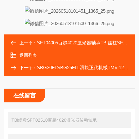
SFT04005百超4020激光器轴承TBI丝杠SFT03210螺母
上一个：
返回列表
SBG30FLSBG25FLL滑块正代机械TMV-1272加工中机导轨
下一个：
在线留言