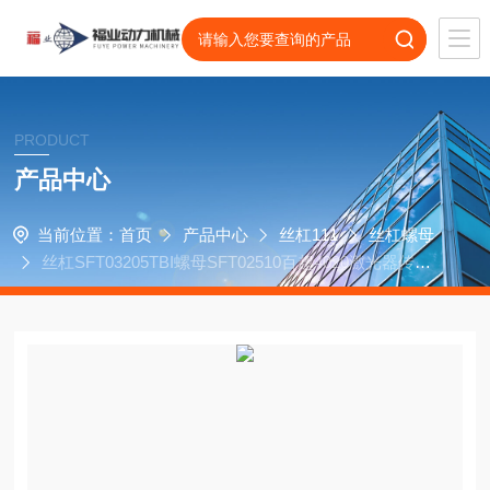
PRODUCT
产品中心
当前位置：
首页
产品中心
丝杠111
丝杠螺母
丝杠SFT03205TBI螺母SFT02510百超4020激光器传动
轴承