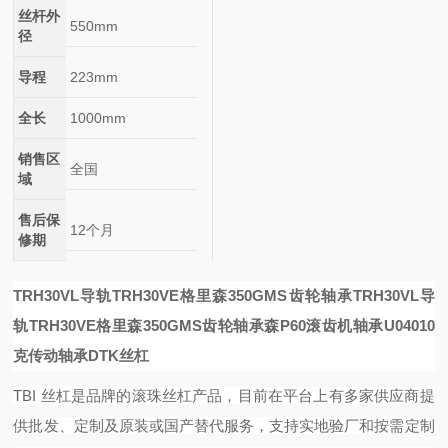
丝杆外
550mm
径
导程
223mm
全长
1000mm
销售区
全国
域
售后保
12个月
修期
TRH30VL导轨TRH30VE格里森350GMS齿轮轴承
TRH30VL导
轨TRH30VE格里森350GMS齿轮轴承
森P60滚齿机轴承
U04010
克传动轴承DTK丝杠
TBI 丝杠是品牌的滚珠丝杠产品，目前在平台上有多家供应商提
供批发、定制及原装或国产替代服务，支持实地验厂和按需定制