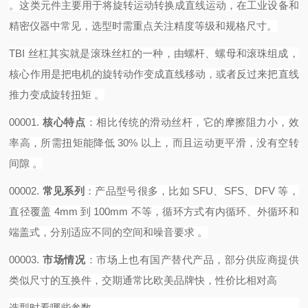
。这类元件主要用于将旋转运动转换成直线运动，在工业设备和
精密仪器中常见，选型时需重点关注精度等级和规格尺寸。
TBI 丝杠其实就是滚珠丝杠的一种，由螺杆、螺母和滚珠组成，
核心作用是把电机的旋转动作变成直线移动，或者反过来把直线
推力变成旋转扭矩 。‌‌‌
00001.
核心特点
‌：相比传统的滑动丝杆，它的摩擦阻力小，效
率高，所需扭矩能降低 30% 以上，而且运动更平滑，没有空转
间隙 。
00002.
常见系列
‌：产品型号很多，比如 SFU、SFS、DFV 等，
直径覆盖 4mm 到 100mm 不等，循环方式有内循环、外循环和
端盖式，分别适应不同的空间和噪音要求 。
00003.
市场情况
‌：市场上也有国产替代产品，部分供应商提供
类似尺寸的互换件，交期通常比欧美品牌快，性价比相对高
选型时看哪些参数