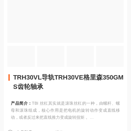
TRH30VL导轨TRH30VE格里森350GM
S齿轮轴承
产品简介：
TBI 丝杠其实就是滚珠丝杠的一种，由螺杆、螺
母和滚珠组成，核心作用是把电机的旋转动作变成直线移
动，或者反过来把直线推力变成旋转扭矩 。
TRH30VL导轨TRH30VE格里森350GMS齿轮轴承