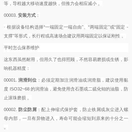
等，导程越大移动速度越快，但推力会相应减小 。‌‌‌
00003.
安装方式
‌：
·
根据设备结构选择
“一端固定一端自由"、“两端固定"或“固定 -
支撑"等形式，长行程或高速场合建议用两端固定以保证刚性 。‌‌‌
平时怎么保养维护
这东西虽然耐用，但用久了也得照顾，不然容易磨损或生锈，影
响机器精度：
00001.
润滑到位
‌：必须定期加注润滑油或润滑脂，建议使用黏
度 ISO32~68 的润滑油，避免使用含石墨或二硫化钼的油脂，防
止滚珠磨损 。
00002.
防尘防屑
‌：配上伸缩式保护套，防止铁屑或灰尘进入螺
母内部，一旦有异物进入，寿命可能会缩短到原来的十分之一
。