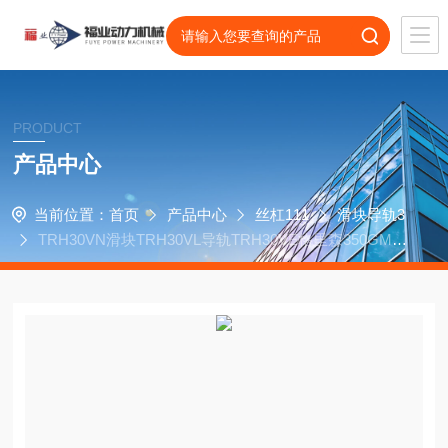
PRODUCT
产品中心
当前位置：
首页
产品中心
丝杠111
滑块导轨3
TRH30VN滑块TRH30VL导轨TRH30VE格里森350GMS
齿轮轴承