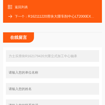
返回列表
R162111220滑块大隈车削中心LT2000EX传动轴承R162111320
下一个：
在线留言