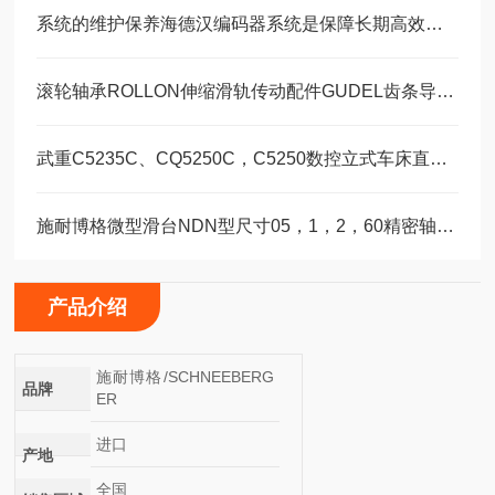
系统的维护保养海德汉编码器系统是保障长期高效运转的重要环节
滚轮轴承ROLLON伸缩滑轨传动配件GUDEL齿条导轨福业选购
武重C5235C、CQ5250C，C5250数控立式车床直线运动滑块WEH35CA/WEW35CC
施耐博格微型滑台NDN型尺寸05，1，2，60精密轴承选型
产品介绍
施耐博格/SCHNEEBERG
品牌
ER
进口
产地
全国