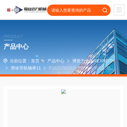
PRODUCT
产品中心
当前位置：
首页
产品中心
博世力士乐REXROTH
滑块导轨轴承11
R162179320力士乐滑块R16217942
0大隈立式加工中心轴承