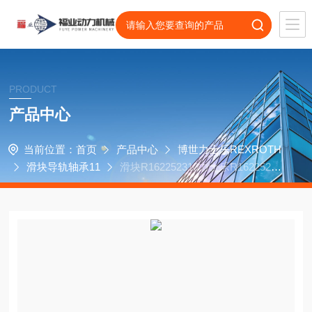
PRODUCT
产品中心
当前位置：
首页
产品中心
博世力士乐REXROTH
滑块导轨轴承11
滑块R162252310力士乐R16225221
0菱商Mycen-7X立式传动轴承