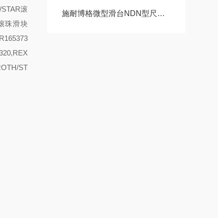
H/STAR滚
施耐博格微型滑台NDN型尺寸05，1，2，60精密轴承选型
AR滚珠滑块
165373
320,REX
ROTH/ST