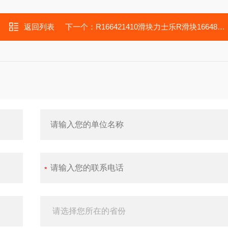
返回列表
下一个：
R166421410滑块力士乐R滑块166489310德马吉T42车床轴承