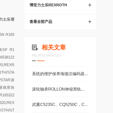
博世力士乐REXROTH
力士乐滑
查看全部产品
5
N R165
相关文章
块
SP R1
RELATED ARTICLES
6538122
20,REXR
OTH/STA
系统的维护保养海德汉编码器系统是保障长期高效运转的重要环节
H/STAR滚
AR滚珠滑块
滚轮轴承ROLLON伸缩滑轨传动配件GUDEL齿条导轨福业选购
R165322
320,REX
武重C5235C、CQ5250C，C5250数控立式车床直线运动滑块WEH35CA/WEW35CC
ROTH/ST