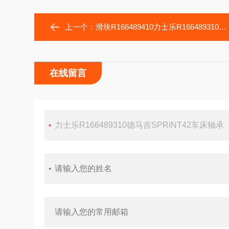
上一个：
滑块R166489410力士乐R166489310德马吉SPRINT42车床轴承
在线留言