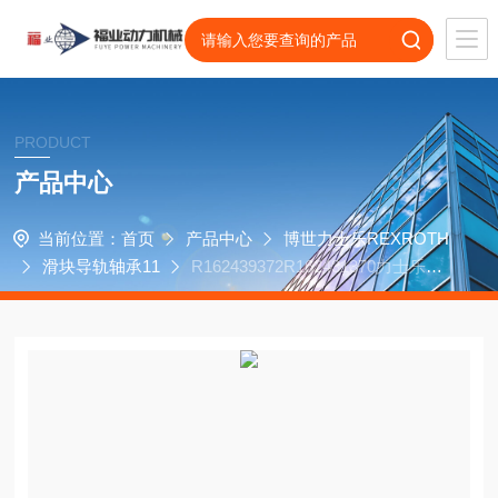
PRODUCT
产品中心
当前位置：
首页
产品中心
博世力士乐REXROTH
滑块导轨轴承11
R162439372R162431370力士乐斗
山车削中心PUMA2500滑块