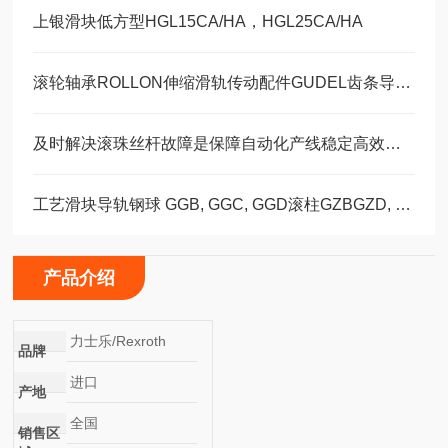
上银滑块低方型HGL15CA/HA，HGL25CA/HA
滚轮轴承ROLLON伸缩滑轨传动配件GUDEL齿条导轨福业选购
及时解决滚珠丝杆故障是保障自动化产线稳定高效的关键
工艺滑块导轨钢球 GGB, GGC, GGD滚柱GZBGZD, GZV，GGBC/GZBC
产品介绍
力士乐/Rexroth
品牌
进口
产地
全国
销售区