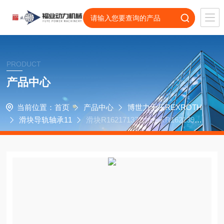
PRODUCT
产品中心
当前位置：
首页
产品中心
博世力士乐REXROTH
滑块导轨轴承11
滑块R162171372力士乐R16213937
0斗山P240-2SP机床传动轴承