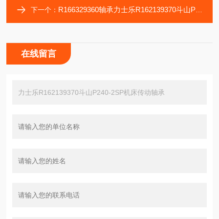
R166329360轴承力士乐R162139370斗山P240-2SP机床传动轴承
下一个：
在线留言