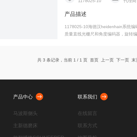
1178025-10
代理商
产品描述
1178025-10海德汉heidenhai
质量直线光栅尺和角度编码器，旋转编码
主要有：编码器、光栅尺、长度计、
测量等；HEIDENHAIN海德汉公
共 3 条记录，当前 1 / 1 页 首页 上一页 下一页 
产品中心
联系我们
马波斯侧头
在线留言
主新德磨床
联系方式