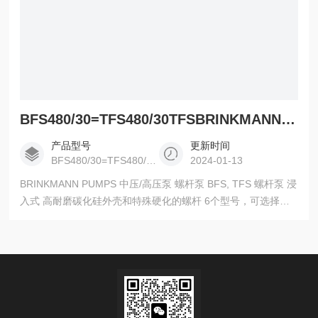
BFS480/30=TFS480/30TFSBRINKMANN PUMPS 中压/高压泵
产品型号
更新时间
BFS480/30=TFS480/30TFS
2024-01-13
BRINKMANN PUMPS 中压/高压泵 螺杆泵 BFS, TFS 螺杆泵 浸
入式 高耐磨碳化硅外壳和特殊硬化的螺杆 6个型号，可选择较
佳工作点 可选全套组件，包括安装板，阀和管路 可选变频器，
来调节工作点 节能方案，结合Brinkmann Pumps补偿控制，同
时最小化换刀时的压力冲高