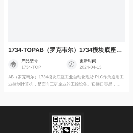
1734-TOPAB（罗克韦尔）1734模块底座工业自动化现货
产品型号
更新时间
1734-TOP
2024-04-13
AB（罗克韦尔）1734模块底座工业自动化现货 PLC作为通用工
业控制计算机，是面向工矿企业的工控设备。它接口容易，编
程语言易于为工程技术人员接受。梯形图语言的图形符号与表
达方式和继电器电路图相当接近，只用PLC的少量开关量逻辑控
制指令就可以方便地实现继电器电路的功能。为不熟悉电子电
路、不懂计算机原理和汇编语言的人使用计算机从事工业控制
打开了方便之门。