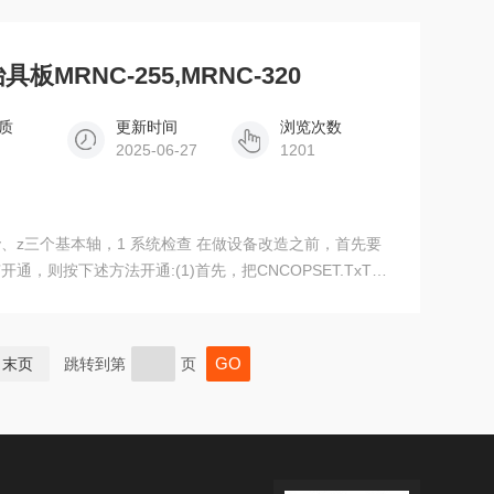
实现刀库定位
MRNC-255,MRNC-320
质
更新时间
浏览次数
2025-06-27
1201
、z三个基本轴，1 系统检查 在做设备改造之前，首先要
，则按下述方法开通:(1)首先，把CNCOPSET.TxT放
板MRNC-255,MRNC-320
末页
跳转到第
页