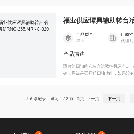
旋转、进给轴为第四轴，第四轴可以
福业供应谭興辅助转台冶具板
产品型号
厂商性
福业
代理商
产品描述
潭兴第四轴的安装方法数控机床有x、y
确认系统是否开通四轴功能，如果没有开通
入CF卡的根目录下: 供应谭興辅助转台冶具
共 6 条记录，当前 1 / 2 页 首页 上一页
下一页