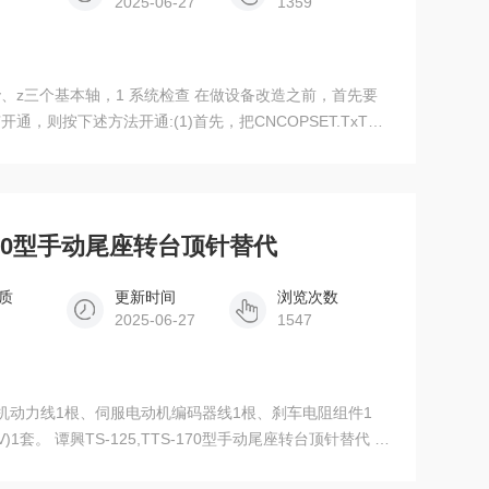
2025-06-27
1359
、z三个基本轴，1 系统检查 在做设备改造之前，首先要
，则按下述方法开通:(1)首先，把CNCOPSET.TxT放
C-650K数控五轴分度盘伺转台 (2)设置参数20=4 PWE=1，
宏变量等全部分步备份;
-170型手动尾座转台顶针替代
质
更新时间
浏览次数
2025-06-27
1547
机动力线1根、伺服电动机编码器线1根、刹车电阻组件1
)1套。 谭興TS-125,TTS-170型手动尾座转台顶针替代 3