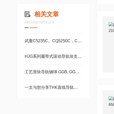
相关文章
RELATED ARTICLES
武重C5235C、CQ5250C，C5250数控立式车床直线运动滑块WEH35CA/WEW35CC
HJG系列履带式滚动导轨块支承型号HJG-K3040A、HJG-K3650A
工艺滑块导轨钢球 GGB, GGC, GGD滚柱GZBGZD, GZV，GGBC/GZBC
一文与您分享THK直线导轨滚珠丝杠的常见故障相应解决方法