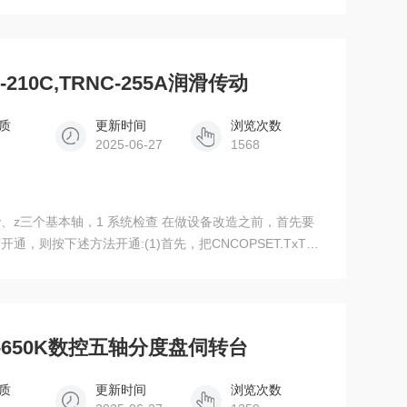
NC-321,TRNC-400海德
10C,TRNC-255A润滑传动
质
更新时间
浏览次数
2025-06-27
1568
、z三个基本轴，1 系统检查 在做设备改造之前，首先要
，则按下述方法开通:(1)首先，把CNCOPSET.TxT放
0C,TRNC-255A润滑传动 (2)设置参数20=4 PWE=1，
宏变量等全部分步备份;
NC-650K数控五轴分度盘伺转台
质
更新时间
浏览次数