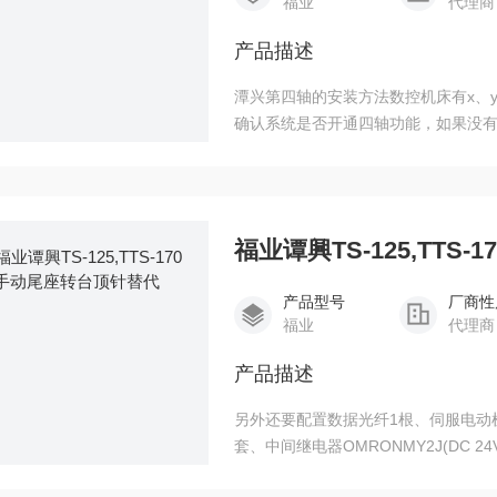
福业
代理商
产品描述
潭兴第四轴的安装方法数控机床有x、y
确认系统是否开通四轴功能，如果没有开通
入CF卡的根目录下:TRNC-500A,TRN
把参数、PMC参数、程序、宏程序、
福业谭興TS-125,TTS
产品型号
厂商性
福业
代理商
产品描述
另外还要配置数据光纤1根、伺服电动
套、中间继电器OMRONMY2J(DC 24V
安装接线 伺服电路接线:SVPMI是x、y、2、主轴伺服放大器，SVPMI2是第4轴伺服放大器。其余