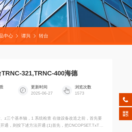
品中心
谭兴
转台
C-321,TRNC-400海德
质
更新时间
浏览次数
2025-06-27
1573
、z三个基本轴，1 系统检查 在做设备改造之前，首先要
，则按下述方法开通:(1)首先，把CNCOPSET.TxT放