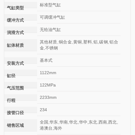
标准型气缸
气缸类型
可调缓冲气缸
缓冲方式
无给油气缸
润滑方式
其他材质,铜合金,黄铜,塑料,铝,碳钢,铝合
缸体材质
金,不锈钢
基本式
安装方式
1122mm
缸径
122MPa
气压范围
2233mm
行程
234
接管口径
全国,华东,华南,华北,华中,东北,西南,西北,
销售区域
港澳台,海外