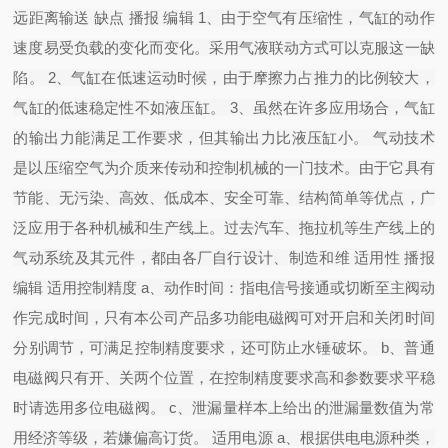
远距离输送 缺点 播报 编辑 1、由于空气有压缩性，气缸的动作
速度易受负载的变化而变化。采用气液联动方式可以克服这一缺
陷。 2、气缸在低速运动时候，由于摩擦力占推力的比例较大，
气缸的低速稳定性不如液压缸。 3、虽然在许多应用场合，气缸
的输出力能满足工作要求，但其输出力比液压缸小。 气动技术
是以压缩空气为介质来传动和控制机械的一门技术。由于它具有
节能、无污染、高效、低成本、安全可靠、结构简单等优点，广
泛应用于各种机械和生产线上。过去汽车、拖拉机等生产线上的
气动系统及其元件，都由各厂自行设计、制造和维 适用性 播报
编辑 适用控制精度 a、动作时间：指电信号接通或切断至主阀动
作完成时间，只有本公司产品多功能电磁阀可对开启和关闭时间
分别调节，可满足控制精度要求，还可防止水锤破坏。 b、普通
电磁阀只有开、关两个位置，在控制精度要求高和参数要求平稳
时请选用多位电磁阀。 c、泄漏量样本上给出的泄漏量数值为常
用经济等级，若嫌偏高订货。 适用电源 a、根据供电电源种类，