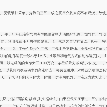
便、安装维护简单。介质为空气，较之液压介质来说不易燃烧，故使
的元件，即将压缩空气的弹性能量转换为动能的机件。如气缸、气动
置，利用气体压力来传递能量。 1、气动装置结构简单、轻便、安
安全。 2、工作介质是的空气、空气本身不花钱。排气处理简单，
缸的动作速度一般小于1M/S，比液压和电气方式的动作速度快。 
一般电磁阀的寿命大于3000万次，某些质量好的阀过2亿次。 5、
量，以获得间歇运动中的高速响应。可实现缓冲。对冲击负载和过负
 6、全气动控制具有防火、防爆、防潮的能力。与液压方式相比，
供应，远距离输送 缺点 播报 编辑 1、由于空气有压缩性，气缸的
陷。 2、气缸在低速运动时候，由于摩擦力占推力的比例较大，气缸