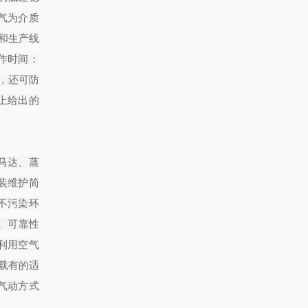
气为介质
和生产线
动作时间：
，还可防
上给出的
马达、蒸
装维护简
不污染环
4、可靠性
利用空气
载有的适
气动方式