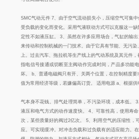
SMC气动元件 7、由于空气流动损失小，压缩空气可集中
受负载的变化而变化。采用气液联动方式可以克服这一缺
定性不如液压缸。 3、虽然在许多应用场合，气缸的输
来传动和控制机械的一门技术。由于它具有节能、无污染
上。过去汽车、拖拉机等生产线上的气动系统及其元件，都由
指电信号接通或切断至主阀动作完成时间，产品多功能
坏。 b、普通电磁阀只有开、关两个位置，在控制精度要
值为常用经济等级，若嫌偏高订货。 适用电源 a、根据
气本身不花钱。排气处理简单，不污染环境，成本低。 3
液压和电气方式的动作速度快。 4、可靠性高，使用寿命
次，某些质量好的阀过2亿次。 5、利用空气的压缩性
应。可实现缓冲。对冲击负载和过负载有的适应能力。
爆、防潮的能力。与液压方式相比，气动方式可在高温场