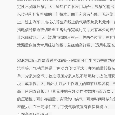
定性不如液压缸。 3、虽然在许多应用场合，气缸的输
来传动和控制机械的一门技术。由于它具有节能、无污染
上。过去汽车、拖拉机等生产线上的气动系统及其元件，都由
指电信号接通或切断至主阀动作完成时间，只有本公司产
止水锤破坏。 b、普通电磁阀只有开、关两个位置，在控
泄漏量数值为常用经济等级，若嫌偏高订货。 适用电源 
SMC气动元件是通过气体的压强或膨胀产生的力来做功
汽机等。气动元件是一种动力传动形式，亦为能量转换装
单。介质为空气，较之液压介质来说不易燃烧，故使用
境，成本低。 3、输出力以及工作速度的调节非常容易。气
高，使用寿命长。电器元件的有效动作次数约为百万次，而
的压缩性，可贮存能量，实现集中供气。可短时间释放能
应能力。在一定条件下，可使气动装置有自保持能力。
可在高温场合使用。