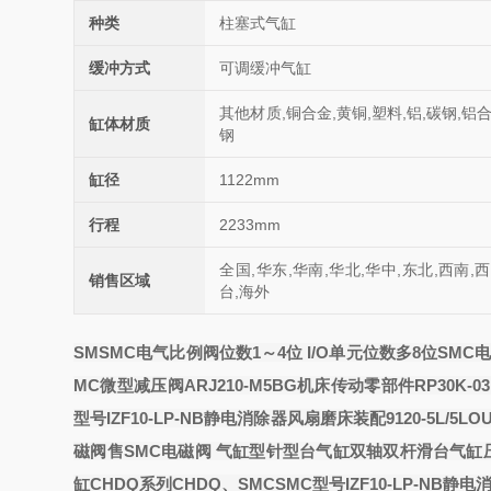
种类
柱塞式气缸
缓冲方式
可调缓冲气缸
其他材质,铜合金,黄铜,塑料,铝,碳钢,铝
缸体材质
钢
缸径
1122mm
行程
2233mm
全国,华东,华南,华北,华中,东北,西南,
销售区域
台,海外
SM
SMC电气比例阀位数1～4位 I/O单元位数多8位
SMC电
MC微型减压阀ARJ210-M5BG机床传动零部件
RP30K-03
型号IZF10-LP-NB静电消除器风扇磨床装配9120-5L/5LOU
磁阀
售SMC电磁阀
气缸
型针型
台气缸
双轴双杆
滑台气缸
缸CHDQ系列CHDQ、
SMC
SMC型号IZF10-LP-NB