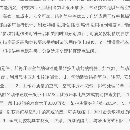
出力能满足工作要求，但其输出力比液压缸小。 气动技术是以压缩空
、高效、低成本、安全可靠、结构简单等优点，广泛应用于各种机械
各厂自行设计、制造和维 适用性 播报 编辑 适用控制精度 a、
品多功能电磁阀可对开启和关闭时间分别调节，可满足控制精度要求
制精度要求高和参数要求平稳时请选用多位电磁阀。 c、泄漏量样本
a、根据供电电源种类，分别选用交流和直流电磁阀。
的元件，即将压缩空气的弹性能量转换为动能的机件。如气缸、气动
置，利用气体压力来传递能量。 1、气动装置结构简单、轻便、安
安全。 2、工作介质是的空气、空气本身不花钱。排气处理简单，
缸的动作速度一般小于1M/S，比液压和电气方式的动作速度快。 
一般电磁阀的寿命大于3000万次，某些质量好的阀过2亿次。 5、
量，以获得间歇运动中的高速响应。可实现缓冲。对冲击负载和过负
 6、全气动控制具有防火、防爆、防潮的能力。与液压方式相比，