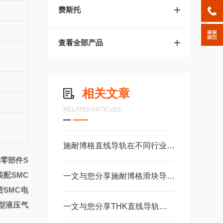
费斯托
查看全部产品
相关文章
RELATED ARTICLES
施耐博格直线导轨在不同行业中的具体应用分享
动零部件
S
装配SMC
一文与您分享施耐博格滑块导轨的正确安装方法
多订货SMC电
薄型液压气
一文与您分享THK直线导轨滚珠丝杠的常见故障相应解决方法