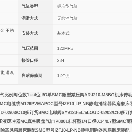
气缸类型
标准型气缸
润滑方式
无给油气缸
合金,不锈
安装方式
基本式
气压范围
122MPa
接管口径
234
西北,港澳
售后保修期
12个月
气比例阀位数1～4位 I/O单
SMC微型减压阀ARJ210-M5BG机床传
MC电缆线M12
9PVMAPC
C型号IZF10-LP-NB静电消除器风扇磨床
D-02/03/C10多订货SMC电磁阀
SY9120-5L/5LOUD-02/03/C10
压液缓冲器
MC真空吸盘
气缸
IP8001杠杆型1/4口径0.14/0.7
型
SMC
静电消除器风扇磨床装配
SMC型号IZF10-LP-NB静电消除器风扇磨床装配