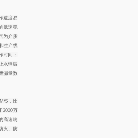
动作速度易
的低速稳
气为介质
和生产线
动作时间：
止水锤破
泄漏量数
/S，比
000万
的高速响
防火、防