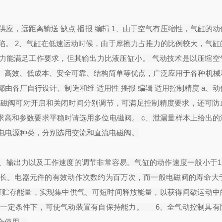
供应，远距离输送 缺点 播报 编辑 1、由于空气有压缩性，气缸的
陷。 2、气缸在低速运动时候，由于摩擦力占推力的比例较大，气缸
出力能满足工作要求，但其输出力比液压缸小。 气动技术是以压缩空
、高效、低成本、安全可靠、结构简单等优点，广泛应用于各种机械
各厂自行设计、制造和维 适用性 播报 编辑 适用控制精度 a、
电磁阀可对开启和关闭时间分别调节，可满足控制精度要求，还可防
求高和参数要求平稳时请选用多位电磁阀。 c、泄漏量样本上给出的
供电电源种类，分别选用交流和直流电磁阀。
、输出力以及工作速度的调节非常容易。气缸的动作速度一般小于1M
长。电器元件的有效动作次数约为百万次，而一般电磁阀的寿命大于3
，可贮存能量，实现集中供气。可短时间释放能量，以获得间歇运动中
在一定条件下，可使气动装置有自保持能力。 6、全气动控制具有
合使用。