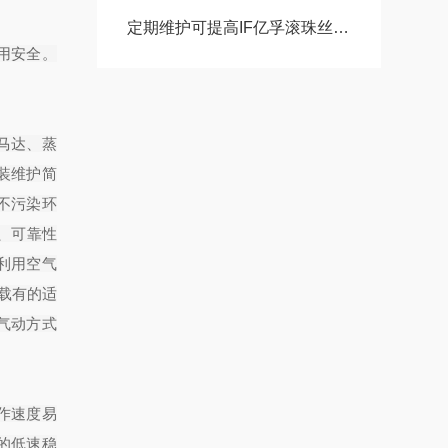
定期维护可提高IF亿孚滚珠丝杠的工作效率
用安全。
马达、蒸
装维护简
不污染环
4、可靠性
利用空气
载有的适
气动方式
动作速度易
的低速稳