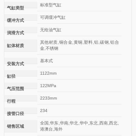
标准型气缸
气缸类型
可调缓冲气缸
缓冲方式
无给油气缸
润滑方式
其他材质,铜合金,黄铜,塑料,铝,碳钢,铝合
缸体材质
金,不锈钢
基本式
安装方式
1122mm
缸径
122MPa
气压范围
2233mm
行程
234
接管口径
全国,华东,华南,华北,华中,东北,西南,西北,
销售区域
港澳台,海外