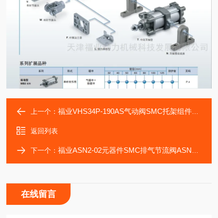
福业VHS34P-190AS气动阀SMC托架组件自动化轴承
上一个：
返回列表
福业ASN2-02元器件SMC排气节流阀ASN2-01气缸
下一个：
在线留言