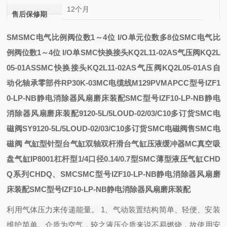
12个月
售后保修期
SM
SMC电气比例阀位数1～4位 I/O单元位数多8位
SMC电气比
例阀位数1～4位 I/O单
SMC快换接头KQ2L11-02AS气压阀KQ2L
05-01AS
SMC快换接头KQ2L11-02AS气压阀KQ2L05-01AS
自
动化轴承
零部件
RP30K-03
MC电缆线M12
9PVMAPC
C型号IZF1
0-LP-NB静电消除器风扇磨床装配SMC型号IZF10-LP-NB静电
消除器风扇磨床装配9120-5L/5LOUD-02/03/C10多订货SMC电
磁阀
SY9120-5L/5LOUD-02/03/C10多订货SMC电磁阀
售SMC电
磁阀
气缸
型针型
台气缸
双轴双杆
滑台气缸
压液缓冲器
MC真空吸
盘
气缸
IP8001杠杆型1/4口径0.14/0.7
型
SMC薄型液压气缸CHD
Q系列CHDQ、
SMC
SMC型号IZF10-LP-NB静电消除器风扇磨
床装配
SMC型号IZF10-LP-NB静电消除器风扇磨床装配
利用气体压力来传递能量。 1、气动装置结构简单、轻便、安装
维护简单。介质为空气，较之液压介质来说不易燃烧，故使用安