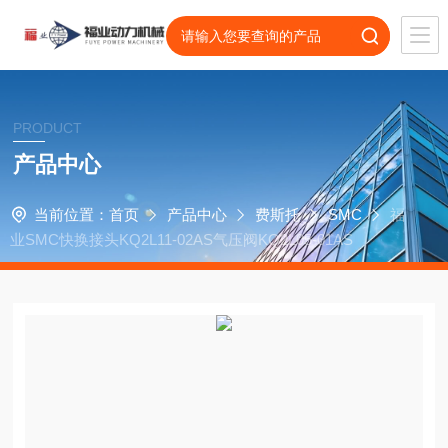
PRODUCT
产品中心
当前位置：
首页
产品中心
费斯托
SMC
福
业SMC快换接头KQ2L11-02AS气压阀KQ2L05-01AS