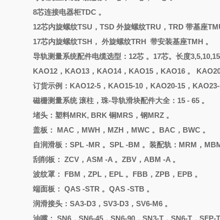
8芯连接电器柜TDC 。
12芯内旋螺纹TSU，TSD 外旋螺纹TRU，TRD 带基座TM
17芯内旋螺纹TSH， 外旋螺纹TRH 带安装基座TMH 。
导轨测量系统配件电缆选型：
12芯 。17芯。长度3,5,10,1
KAO12，KAO13，KAO14，KAO15，KAO16 。 KAO2
订货示例：
KAO12-5，KAO15-10，KAO20-15，KAO23-
磁栅测量系统
滚柱，珠
-导轨滑块配件大全：15 - 65 。
堵头
：
塑料
MRK, BRK 铜MRS，钢MRZ 。
盖板：
MAC，MWH，MZH，MWC 。BAC，BWC 。
自润滑板：
SPL -MR 。SPL -BM 。装配轨：MRM，MB
刮削板：
ZCV，ASM -A 。ZBV，ABM -A 。
波纹罩：
FBM，ZPL，EPL 。FBB，ZPB，EPB 。
端面板：
QAS -STR 。QAS -STB 。
润滑接头：
SA3-D3，SV3-D3，SV6-M6 。
油嘴：
SN6，SN6-45，SN6-90，SN3-T，SN6-T，SFP-T