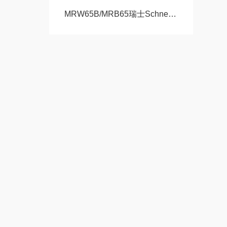
MRW65B/MRB65瑞士Schneeberger施耐博格滑块 导轨