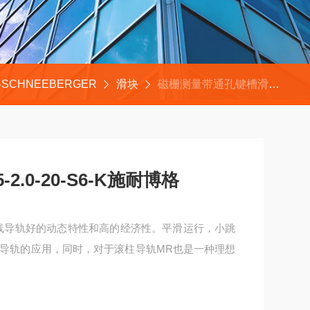
SCHNEEBERGER
滑块
磁栅测量带通孔键槽滑块BZR25-2.0-20-S6-K施耐博格
2.0-20-S6-K施耐博格
珠直线导轨好的动态特性和高的经济性。平滑运行，小跳
导轨的应用，同时，对于滚柱导轨MR也是一种理想
施耐博格