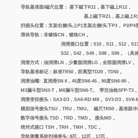
导轨基准面
/磁尺位置： 基下磁下R11，基下磁上R12，
基上磁下
R21，基上磁上R2
扫描头位置：支架右侧
/头上P1支架左侧/头下P3， P2/P
滑块导轨：非镀络
CN
，
镀络
CH
。
润滑接口位置：
S10，S11，S12，S1
S32，S42，S49，S98，S99 。
润滑方式：油润滑
LN，少量脂润滑LG，全部脂润滑LV 。
导轨基准标记：标准
TR50，距离型TD20，TD50 。
润滑油嘴
: 直润滑
SN 6
，
45度SN6-45，90度SN6-90，
M3漏斗型SN3-T，M6漏斗型SN6-T。 带注油枪SFP-T3 
润滑变径接头：
SA3-D3，SA6-RD-M8 。SV3-D3，SV6-
模拟信号接头
TSU，TRU，TMU。 磁尺TR50，基准脉冲
数字信号接头
TSD，TRD，TMD 。 接头MD 。
绝对式接口
TSH，TRH，TMH，TDC 。
导轨测量系统扫描接头
: 8芯，12芯，17芯 。