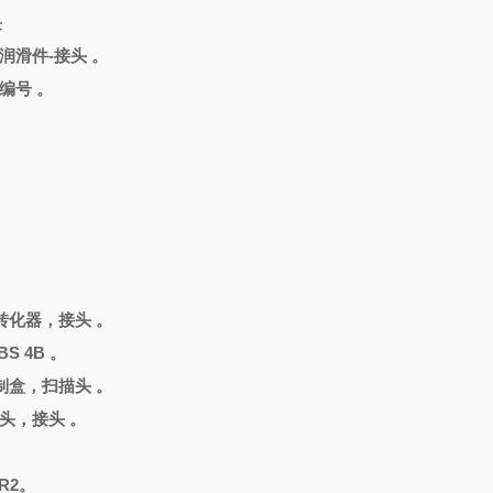
块
-润滑件-接头 。
编号 。
。
转化器，接头
。
S 4B 。
制盒，扫描头
。
描头，接头 。
。
R2。