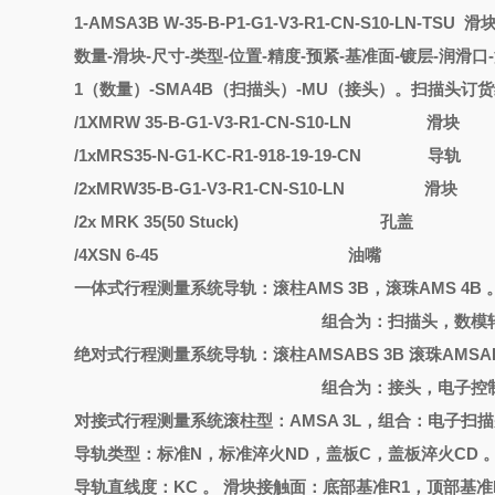
1
-
AMSA3B
W
-
35-B-P1-G1-V3-R1-CN-S10-LN-TSU
滑
数量
-滑块-尺寸-类型-位置-精度-预紧-基准面-镀层-润滑口
1（数量）-SMA4B（扫描头）-MU（接头）。扫描头订货
/1XMRW 35-B-G1-V3-R1-CN-S10-LN
滑块
/1xMRS35-N-G1-KC-R1-918-19-19-CN
导轨
/2xMRW35-B-G1-V3-R1-CN-S10-LN
滑块
/2x MRK 35(50 Stuck)
孔盖
/4XSN 6-45
油嘴
一体式行程测量系统导轨：滚柱
AMS 3B，滚珠AMS 4B 
组合为：扫描头，数模
绝对式行程测量系统导轨：滚柱
AMSABS 3B 滚珠AMSAB
组合为：接头，电子控
对接式行程测量系统滚柱型：
AMSA 3L，组合：电子扫
导轨类型：标准
N，标准淬火ND，盖板C，盖板淬火CD 
导轨直线度：
KC 。 滑块接触面：底部基准R1，顶部基准