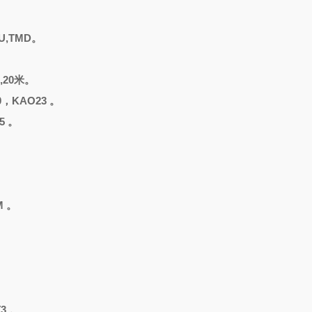
U,TMD。
5,20米。
0，KAO23 。
5 。
M 。
3 。