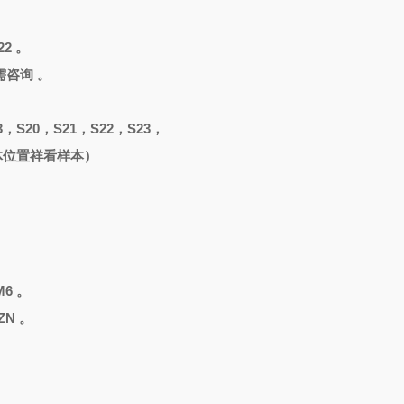
2 。
4需咨询 。
3，S20，S21，S22，S23，
（具体位置祥看样本）
。
M6 。
ZN 。