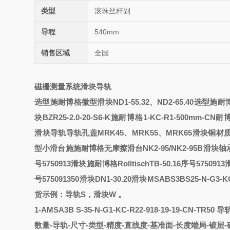
类型
滚珠丝杆副
导程
540mm
销售区域
全国
磁栅测量系统滑块导轨
选型施耐博格微型滑块ND1-55.32、ND2-65.40
选型施耐
块BZR25-2.0-20-S6-K施耐博格
1-KC-R1-500mm-CN
耐博
滑块导轨
导轨孔盖MRK45、MRK55、MRK65滑块
铜材质
型小滑台
施
施耐博格无摩擦滑台NK2-95/NK2-95B滑块轴
号5750913滑块
施耐博格RolltischTB-50.16序号575091
号575091350滑块
DN1-30.20滑块
MSABS3BS25-N-G3-KC
货示例：
导轨
S，滑块W 。
1
-
AMSA3B
S
-
35-N-G1-KC-R22-918-19-19-CN-TR50
导
数量
-导轨-尺寸-类型-精度-直线度-基准面-长度端局-镀层-