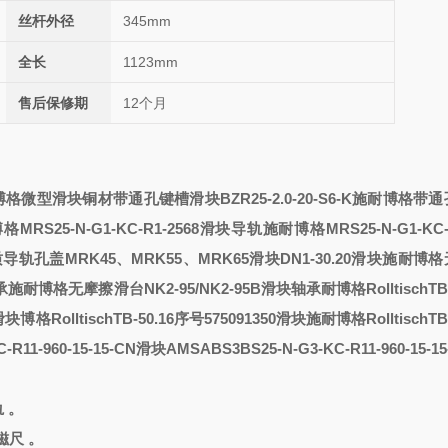
丝杆外径
345mm
全长
1123mm
售后保修期
12个月
博格微型滑块
铜材
带通孔键槽滑块BZR25-2.0-20-S6-K施耐博格
带通
格MRS25-N-G1-KC-R1-2568滑块导轨
施耐博格MRS25-N-G1-KC-R
导轨孔盖MRK45、MRK55、MRK65滑块
DN1-30.20滑块
施耐博格
承
施耐博格无摩擦滑台NK2-95/NK2-95B滑块轴承
耐博格RolltischTB
3滑块
博格RolltischTB-50.16序号575091350滑块
施耐博格RolltischTB
-R11-960-15-15-CN滑块
AMSABS3BS25-N-G3-KC-R11-960-15-
轨
。
磁尺 。