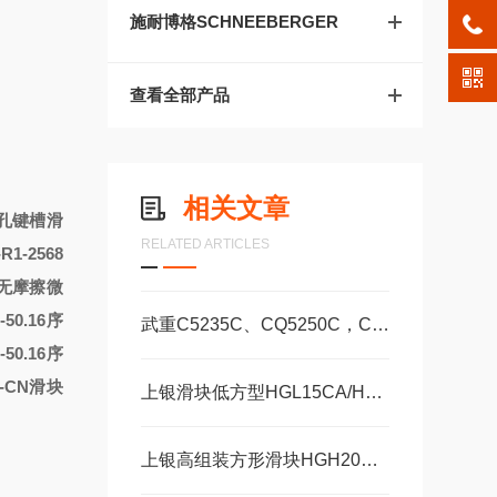
施耐博格SCHNEEBERGER
查看全部产品
相关文章
孔键槽滑
RELATED ARTICLES
1-2568
无摩擦微
-50.16序
武重C5235C、CQ5250C，C5250数控立式车床直线运动滑块WEH35CA/WEW35CC
-50.16序
15-CN滑块
上银滑块低方型HGL15CA/HA，HGL25CA/HA
上银高组装方形滑块HGH20CA、HGH25CA