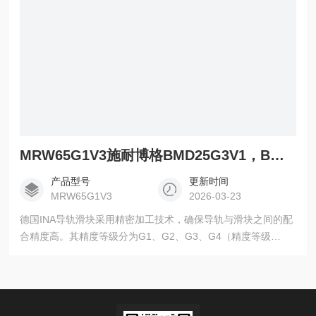
MRW65G1V3施耐博格BMD25G3V1，BMW25DG3V1滑轨
产品型号
更新时间
MRW65G1V3
2026-03-23
德国INA导轨滑块采用精密加工技术，确保导轨与滑块之间的配
合精度高。其精度等级分为G1、G2、G3、G4（精度等级
1234），能够满足不同应用场景对精度的需求。 施耐博格
BMD25G3V1，BMW25DG3V1滑轨