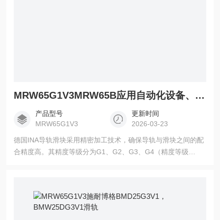
MRW65G1V3MRW65B应用自动化设备、数控机床、机器人
产品型号
更新时间
MRW65G1V3
2026-03-23
德国INA导轨滑块采用精密加工技术，确保导轨与滑块之间的配
合精度高。其精度等级分为G1、G2、G3、G4（精度等级
1234），能够满足不同应用场景对精度的需求。导轨滑块被广
泛应用于机床、自动化设备、数控机床、机器人等多个领域为
了确保导轨滑块的长期稳定运行和延长使用寿命，以下是一些
关键的维护保养建议： 1、保持清洁：定期清除表面的污垢
和油脂，保持传动部件的清洁和干燥。