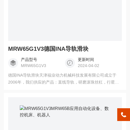
MRW65G1V3德国INA导轨滑块
产品型号
更新时间
MRW65G1V3
2024-04-02
德国INA导轨滑块天津福业动力机械科技发展有限公司成立于
2006年，我们供应的产品：直线导轨，研磨滚珠丝杠，行星滚
柱丝杠，梯形丝杠，冷轧丝杠，进口轴承，齿条齿轮，光栅
尺，主轴，电机，自动化零部件，机床配件，潭兴转台，机床
刀具，丝杠维修，伺服电机，海德汉 西门子发那科系统，代理
数控钻床，数控机床 中国台湾磨床。