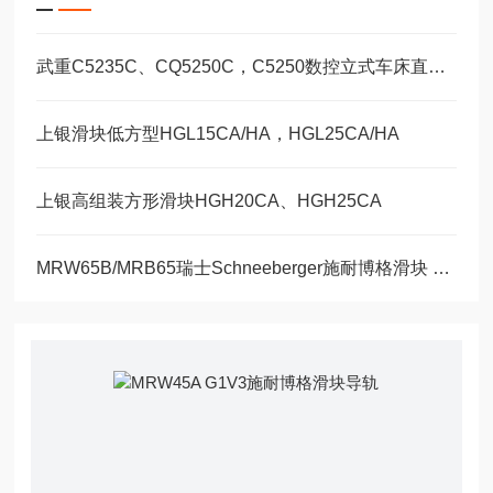
武重C5235C、CQ5250C，C5250数控立式车床直线运动滑块WEH35CA/WEW35CC
上银滑块低方型HGL15CA/HA，HGL25CA/HA
上银高组装方形滑块HGH20CA、HGH25CA
MRW65B/MRB65瑞士Schneeberger施耐博格滑块 导轨