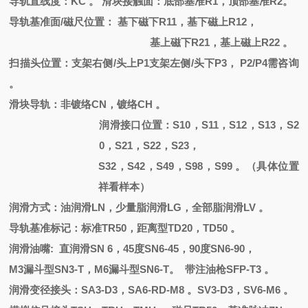
导轨直线度：
KC 。 滑块接触面：底部基准R1，顶部基准R2。
导轨基准面
/磁尺位置： 基下磁下R11，基下磁上R12，
基上磁下
R21，基上磁上R22 。
扫描头位置：支架右侧
/头上P1支架左侧/头下P3， P2/P4需咨询
。
滑块导轨：非镀络
CN
，
镀络
CH
。
润滑接口位置：
S10，S11，S12，S13，S2
0，S21，S22，S23，
S32，S42，S49，S98，S99 。（具体位置
祥看样本）
润滑方式：油润滑
LN，少量脂润滑LG，全部脂润滑LV 。
导轨基准标记：标准
TR50，距离型TD20，TD50 。
润滑油嘴
: 直润滑
SN 6
，
45度SN6-45，90度SN6-90，
M3漏斗型SN3-T，M6漏斗型SN6-T。 带注油枪SFP-T3 。
润滑变径接头：
SA3-D3，SA6-RD-M8 。SV3-D3，SV6-M6 。