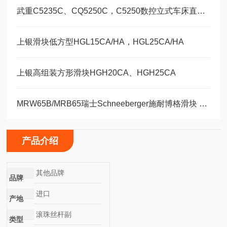
武重C5235C、CQ5250C，C5250数控立式车床直线运动滑块WEH35CA/WEW35CC
上银滑块低方型HGL15CA/HA，HGL25CA/HA
上银高组装方形滑块HGH20CA、HGH25CA
MRW65B/MRB65瑞士Schneeberger施耐博格滑块 导轨
产品介绍
其他品牌
品牌
进口
产地
滚珠丝杆副
类型