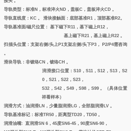
接头 。
导轨类型：标准
N，标准淬火ND，盖板C，盖板淬火CD 。
导轨直线度：
KC 。 滑块接触面：底部基准R1，顶部基准R2。
导轨基准面
/磁尺位置： 基下磁下R11，基下磁上R12，
基上磁下
R21，基上磁上R22 。
扫描头位置：支架右侧
/头上P1支架左侧/头下P3， P2/P4需咨询
。
滑块导轨：非镀络
CN
，
镀络
CH
。
润滑接口位置：
S10，S11，S12，S13，S2
0，S21，S22，S23，
S32，S42，S49，S98，S99 。（具体位置
祥看样本）
润滑方式：油润滑
LN，少量脂润滑LG，全部脂润滑LV 。
导轨基准标记：标准
TR50，距离型TD20，TD50 。
润滑油嘴
: 直润滑
SN 6
，
45度SN6-45，90度SN6-90，