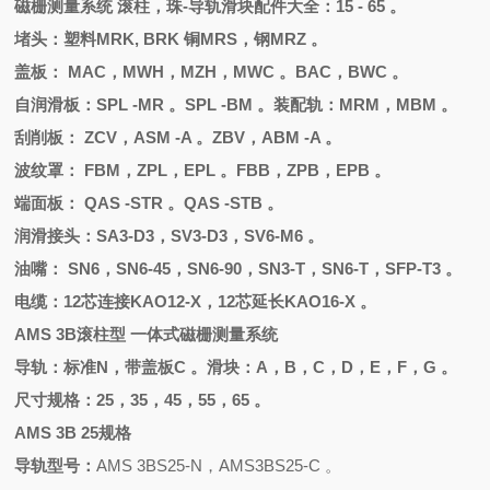
磁栅测量系统
滚柱，珠
-导轨滑块配件大全：15 - 65 。
堵头
：
塑料
MRK, BRK 铜MRS，钢MRZ 。
盖板：
MAC，MWH，MZH，MWC 。BAC，BWC 。
自润滑板：
SPL -MR 。SPL -BM 。装配轨：MRM，MBM 。
刮削板：
ZCV，ASM -A 。ZBV，ABM -A 。
波纹罩：
FBM，ZPL，EPL 。FBB，ZPB，EPB 。
端面板：
QAS -STR 。QAS -STB 。
润滑接头：
SA3-D3，SV3-D3，SV6-M6 。
油嘴：
SN6，SN6-45，SN6-90，SN3-T，SN6-T，SFP-T3 。
电缆：
12芯连接KAO12-X，12芯延长KAO16-X 。
AMS 3B滚柱型 一体式磁栅测量系统
导轨：标准
N，带盖板C 。滑块：A，B，C，D，E，F，G 。
尺寸规格：
25，35，45，55，65 。
AMS 3B 25规格
导轨型号：
AMS 3BS25-N，AMS3BS25-C 。