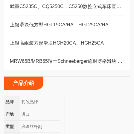
武重C5235C、CQ5250C，C5250数控立式车床直线运动滑块WEH35CA/WEW35CC
上银滑块低方型HGL15CA/HA，HGL25CA/HA
上银高组装方形滑块HGH20CA、HGH25CA
MRW65B/MRB65瑞士Schneeberger施耐博格滑块 导轨
产品介绍
品牌
其他品牌
产地
进口
类型
滚珠丝杆副