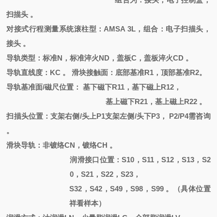
扫描头
。
对接式行程测量系统滚柱型：
AMSA 3L，组合：电子扫描头，
接头 。
导轨类型：标准
N，标准淬火ND，盖板C，盖板淬火CD 。
导轨直线度：
KC 。 滑块接触面：底部基准R1，顶部基准R2。
导轨基准面
/磁尺位置： 基下磁下R11，基下磁上R12，
基上磁下
R21，基上磁上R22 。
扫描头位置：支架右侧
/头上P1支架左侧/头下P3， P2/P4需咨询
。
滑块导轨：非镀络
CN
，
镀络
CH
。
润滑接口位置：
S10，S11，S12，S13，S2
0，S21，S22，S23，
S32，S42，S49，S98，S99 。（具体位置
祥看样本）