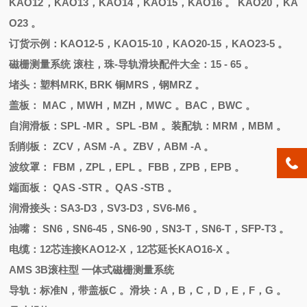
KAO12，KAO13，KAO14，KAO15，KAO16 。 KAO20，KA
O23 。
订货示例：
KAO12-5，KAO15-10，KAO20-15，KAO23-5 。
磁栅测量系统
滚柱，珠
-导轨滑块配件大全：15 - 65 。
堵头
：
塑料
MRK, BRK 铜MRS，钢MRZ 。
盖板：
MAC，MWH，MZH，MWC 。BAC，BWC 。
自润滑板：
SPL -MR 。SPL -BM 。装配轨：MRM，MBM 。
刮削板：
ZCV，ASM -A 。ZBV，ABM -A 。
波纹罩：
FBM，ZPL，EPL 。FBB，ZPB，EPB 。
端面板：
QAS -STR 。QAS -STB 。
润滑接头：
SA3-D3，SV3-D3，SV6-M6 。
油嘴：
SN6，SN6-45，SN6-90，SN3-T，SN6-T，SFP-T3 。
电缆：
12芯连接KAO12-X，12芯延长KAO16-X 。
AMS 3B滚柱型 一体式磁栅测量系统
导轨：标准
N，带盖板C 。滑块：A，B，C，D，E，F，G 。