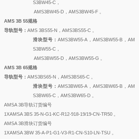
S3BW45-C，
AMS3BW45-D，AMS3BW45-F 。
AMS 3B 55规格
导轨型号：
AMS 3BS55-N，AMS3BS55-C 。
滑块型号：
AMS3BW55-A，AMS3BW55-B，AM
S3BW55-C，
AMS3BW55-D，AMS3BW55-G 。
AMS 3B 65规格
导轨型号：
AMS3BS65-N，AMS3BS65-C 。
滑块型号：
AMS3BW65-A，AMS3BW65-B，AM
S3BW65-C，AMS3BW65-D 。
AMSA 3B导轨订货编号
1XAMSA 3BS 35-N-G1-KC-R12-918-19/19-CN-TR50 。
AMSA 3B滑块订货编号
1XAMSA 3BW 35-A-P1-G1-V3-R1-CN-S10-LN-TSU 。