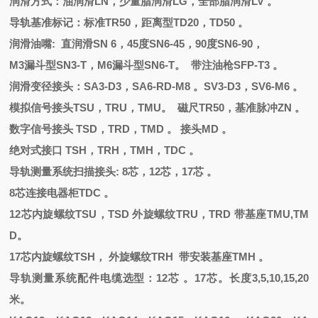
润滑方式：油润滑
LN，少量脂润滑LG，全部脂润滑LV 。
导轨基准标记：标准
TR50，距离型TD20，TD50 。
润滑油嘴
: 直润滑
SN 6
，
45度SN6-45，90度SN6-90，
M3漏斗型SN3-T，M6漏斗型SN6-T。 带注油枪SFP-T3 。
润滑变径接头：
SA3-D3，SA6-RD-M8 。SV3-D3，SV6-M6 。
模拟信号接头
TSU，TRU，TMU。 磁尺TR50，基准脉冲ZN 。
数字信号接头
TSD，TRD，TMD 。 接头MD 。
绝对式接口
TSH，TRH，TMH，TDC 。
导轨测量系统扫描接头
: 8芯，12芯，17芯 。
8芯连接电器柜TDC 。
12芯内旋螺纹TSU，TSD 外旋螺纹TRU，TRD 带基座TMU,TM
D。
17芯内旋螺纹TSH， 外旋螺纹TRH 带安装基座TMH 。
导轨测量系统配件电缆选型：
12芯 。17芯。长度3,5,10,15,20
米。