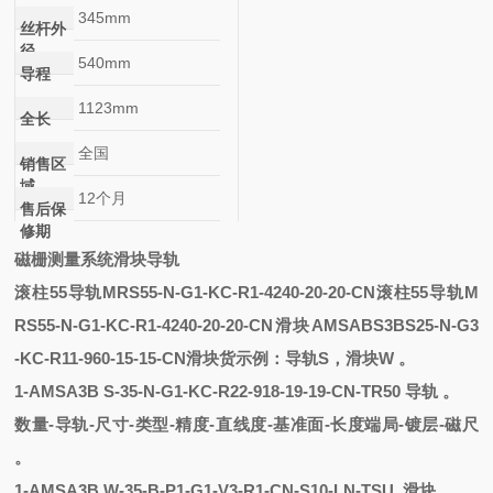
345mm
丝杆外
径
540mm
导程
1123mm
全长
全国
销售区
域
12个月
售后保
修期
磁栅测量系统滑块导轨
滚柱55导轨MRS55-N-G1-KC-R1-4240-20-20-CN
滚柱55导轨M
RS55-N-G1-KC-R1-4240-20-20-CN
滑块
AMSABS3BS25-N-G3
-KC-R11-960-15-15-CN滑块
货示例：
导轨
S，滑块W 。
1
-
AMSA3B
S
-
35-N-G1-KC-R22-918-19-19-CN-TR50
导轨
。
数量
-导轨-尺寸-类型-精度-直线度-基准面-长度端局-镀层-磁尺
。
1
-
AMSA3B
W
-
35-B-P1-G1-V3-R1-CN-S10-LN-TSU
滑块