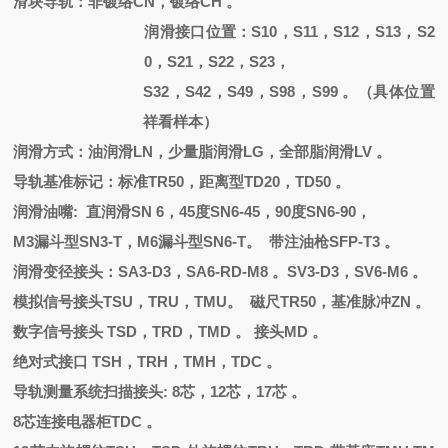
滑块导轨：非镀络
CN
，
镀络
CH
。
润滑接口位置：
S10，S11，S12，S13，S2
0，S21，S22，S23，
S32，S42，S49，S98，S99 。（具体位置
祥看样本）
润滑方式：油润滑
LN，少量脂润滑LG，全部脂润滑LV 。
导轨基准标记：标准
TR50，距离型TD20，TD50 。
润滑油嘴
: 直润滑
SN 6
，
45度SN6-45，90度SN6-90，
M3漏斗型SN3-T，M6漏斗型SN6-T。 带注油枪SFP-T3 。
润滑变径接头：
SA3-D3，SA6-RD-M8 。SV3-D3，SV6-M6 。
模拟信号接头
TSU，TRU，TMU。 磁尺TR50，基准脉冲ZN 。
数字信号接头
TSD，TRD，TMD 。 接头MD 。
绝对式接口
TSH，TRH，TMH，TDC 。
导轨测量系统扫描接头
: 8芯，12芯，17芯 。
8芯连接电器柜TDC 。