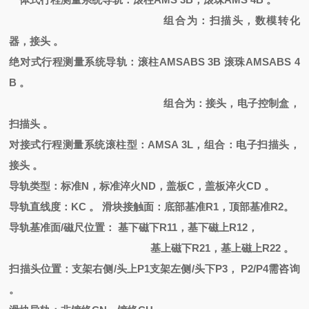
组合为：扫描头，数模转化
器，接头
。
绝对式行程测量系统导轨：滚柱
AMSABS 3B 滚珠AMSABS 4
B 。
组合为：接头，电子控制盒，
扫描头
。
对接式行程测量系统滚柱型：
AMSA 3L，组合：电子扫描头，
接头 。
导轨类型：标准
N，标准淬火ND，盖板C，盖板淬火CD 。
导轨直线度：
KC 。 滑块接触面：底部基准R1，顶部基准R2。
导轨基准面
/磁尺位置： 基下磁下R11，基下磁上R12，
基上磁下
R21，基上磁上R22 。
扫描头位置：支架右侧
/头上P1支架左侧/头下P3， P2/P4需咨询
。