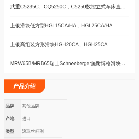
武重C5235C、CQ5250C，C5250数控立式车床直线运动滑块WEH35CA/WEW35CC
上银滑块低方型HGL15CA/HA，HGL25CA/HA
上银高组装方形滑块HGH20CA、HGH25CA
MRW65B/MRB65瑞士Schneeberger施耐博格滑块 导轨
产品介绍
品牌
其他品牌
产地
进口
类型
滚珠丝杆副