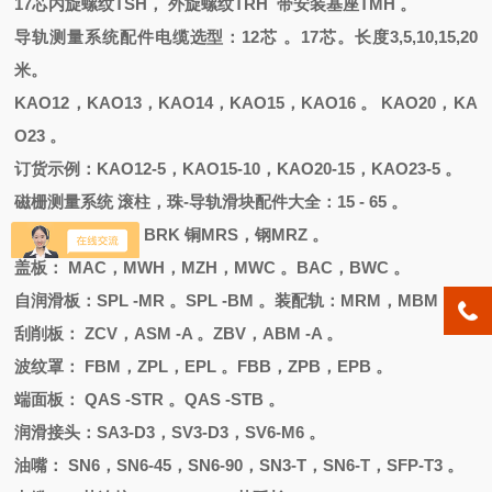
17芯内旋螺纹TSH， 外旋螺纹TRH 带安装基座TMH 。
导轨测量系统配件电缆选型：
12芯 。17芯。长度3,5,10,15,20
米。
KAO12，KAO13，KAO14，KAO15，KAO16 。 KAO20，KA
O23 。
订货示例：
KAO12-5，KAO15-10，KAO20-15，KAO23-5 。
磁栅测量系统
滚柱，珠
-导轨滑块配件大全：15 - 65 。
堵头
：
塑料
MRK, BRK 铜MRS，钢MRZ 。
盖板：
MAC，MWH，MZH，MWC 。BAC，BWC 。
自润滑板：
SPL -MR 。SPL -BM 。装配轨：MRM，MBM 。
刮削板：
ZCV，ASM -A 。ZBV，ABM -A 。
波纹罩：
FBM，ZPL，EPL 。FBB，ZPB，EPB 。
端面板：
QAS -STR 。QAS -STB 。
润滑接头：
SA3-D3，SV3-D3，SV6-M6 。
油嘴：
SN6，SN6-45，SN6-90，SN3-T，SN6-T，SFP-T3 。