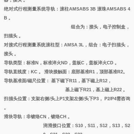
绝对式行程测量系统导轨：滚柱
AMSABS 3B 滚珠AMSABS 4
B 。
组合为：接头，电子控制盒，
扫描头
。
对接式行程测量系统滚柱型：
AMSA 3L，组合：电子扫描头，
接头 。
导轨类型：标准
N，标准淬火ND，盖板C，盖板淬火CD 。
导轨直线度：
KC 。 滑块接触面：底部基准R1，顶部基准R2。
导轨基准面
/磁尺位置： 基下磁下R11，基下磁上R12，
基上磁下
R21，基上磁上R22 。
扫描头位置：支架右侧
/头上P1支架左侧/头下P3， P2/P4需咨询
。
滑块导轨：非镀络
CN
，
镀络
CH
。
润滑接口位置：
S10，S11，S12，S13，S2