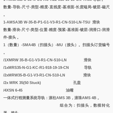
数量
-导轨-尺寸-类型-精度-直线度-基准面-长度端局-镀层-磁尺
。
1
-
AMSA3B
W
-
35-B-P1-G1-V3-R1-CN-S10-LN-TSU
滑块
数量
-滑块-尺寸-类型-位置-精度-预紧-基准面-镀层-润滑口-润滑
件-接头 。
1（数量）-SMA4B（扫描头）-MU（接头）。扫描头订货编号
。
/1XMRW 35-B-G1-V3-R1-CN-S10-LN
滑块
/1xMRS35-N-G1-KC-R1-918-19-19-CN
导轨
/2xMRW35-B-G1-V3-R1-CN-S10-LN
滑块
/2x MRK 35(50 Stuck)
孔盖
/4XSN 6-45
油嘴
一体式行程测量系统导轨：滚柱
AMS 3B，滚珠AMS 4B 。
组合为：扫描头，数模转化
器，接头
。