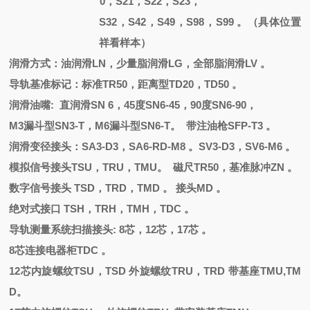
0，S21，S22，S23，
S32，S42，S49，S98，S99 。（具体位置
祥看样本）
润滑方式：油润滑
LN，少量脂润滑LG，全部脂润滑LV 。
导轨基准标记：标准
TR50，距离型TD20，TD50 。
润滑油嘴
: 直润滑
SN 6
，
45度SN6-45，90度SN6-90，
M3漏斗型SN3-T，M6漏斗型SN6-T。 带注油枪SFP-T3 。
润滑变径接头：
SA3-D3，SA6-RD-M8 。SV3-D3，SV6-M6 。
模拟信号接头
TSU，TRU，TMU。 磁尺TR50，基准脉冲ZN 。
数字信号接头
TSD，TRD，TMD 。 接头MD 。
绝对式接口
TSH，TRH，TMH，TDC 。
导轨测量系统扫描接头
: 8芯，12芯，17芯 。
8芯连接电器柜TDC 。
12芯内旋螺纹TSU，TSD 外旋螺纹TRU，TRD 带基座TMU,TM
D。