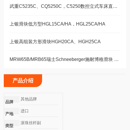
武重C5235C、CQ5250C，C5250数控立式车床直线运动滑块WEH35CA/WEW35CC
上银滑块低方型HGL15CA/HA，HGL25CA/HA
上银高组装方形滑块HGH20CA、HGH25CA
MRW65B/MRB65瑞士Schneeberger施耐博格滑块 导轨
产品介绍
其他品牌
品牌
进口
产地
滚珠丝杆副
类型