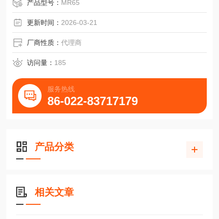
明显地减少了生产、装
产品型号：
MR65
更新时间：
2026-03-21
配和物流成本。
厂商性质：
代理商
现在，无需三个支撑面，而只需两个***的支撑面就可以构成
机床的一个轴。并且导
访问量：
185
轨和齿条系统之间也无需校正。
服务热线
86-022-83717179
MRW65D/MRD65/MR65
MRD65G0V3 MRW65DG0V3 MR65G0V3
产品分类
MRD6
相关文章