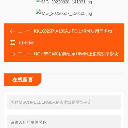
KK10020P-A180A1-FO上银滑块用于多物料各种注塑成型WON2333
上一个：
返回列表
HGH55CA阿帕斯轴承HIWIN上银滚珠型滑块
下一个：
在线留言