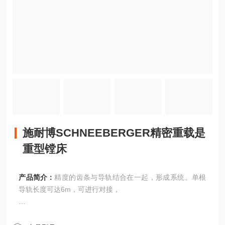
施耐博SCHNEEBERGER精密重载是
重型镗床
产品简介：
精度的齿条与导轨结合在一起，形成系统。单根
导轨长度可达6m，可进行对接，
并且能保持高的精度。与独立的齿条相比，这种整体式结构