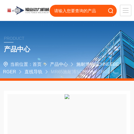
PRODUCT
产品中心
当前位置：
首页
产品中心
施耐博格SCHNEEBE
RGER
直线导轨
MR65施耐博SCHNEEBERGER精
密重载是重型镗床