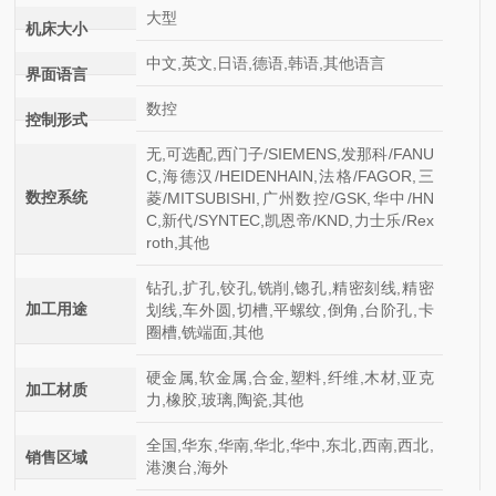
大型
机床大小
中文,英文,日语,德语,韩语,其他语言
界面语言
数控
控制形式
无,可选配,西门子/SIEMENS,发那科/FANU
C,海德汉/HEIDENHAIN,法格/FAGOR,三
数控系统
菱/MITSUBISHI,广州数控/GSK,华中/HN
C,新代/SYNTEC,凯恩帝/KND,力士乐/Rex
roth,其他
钻孔,扩孔,铰孔,铣削,锪孔,精密刻线,精密
加工用途
划线,车外圆,切槽,平螺纹,倒角,台阶孔,卡
圈槽,铣端面,其他
硬金属,软金属,合金,塑料,纤维,木材,亚克
加工材质
力,橡胶,玻璃,陶瓷,其他
全国,华东,华南,华北,华中,东北,西南,西北,
销售区域
港澳台,海外