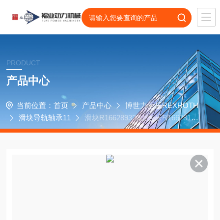
PRODUCT
产品中心
当前位置：
首页
产品中心
博世力士乐REXROTH
滑块导轨轴承11
滑块R166289320力士乐R16628142
0斯来福临Basi工具磨床轴承