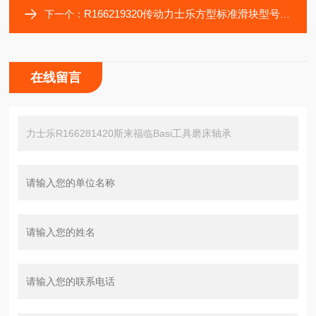
R166219320传动力士乐方型标准滑块型号R166219420轴承导轨
下一个：
在线留言