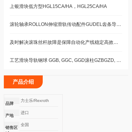
上银滑块低方型HGL15CA/HA，HGL25CA/HA
滚轮轴承ROLLON伸缩滑轨传动配件GUDEL齿条导轨福业选购
及时解决滚珠丝杆故障是保障自动化产线稳定高效的关键
工艺滑块导轨钢球 GGB, GGC, GGD滚柱GZBGZD, GZV，GGBC/GZBC
产品介绍
力士乐/Rexroth
品牌
进口
产地
全国
销售区