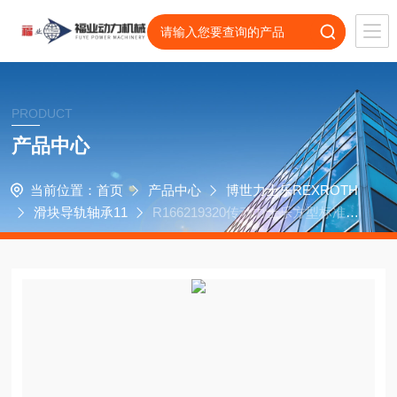
PRODUCT
产品中心
当前位置：
首页
产品中心
博世力士乐REXROTH
滑块导轨轴承11
R166219320传动力士乐方型标准滑
块型号R166219420轴承导轨