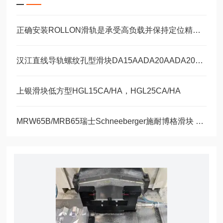
正确安装ROLLON滑轨是承受高负载并保持定位精度的关键
汉江直线导轨螺纹孔型滑块DA15AADA20AADA20AAL
上银滑块低方型HGL15CA/HA，HGL25CA/HA
MRW65B/MRB65瑞士Schneeberger施耐博格滑块 导轨