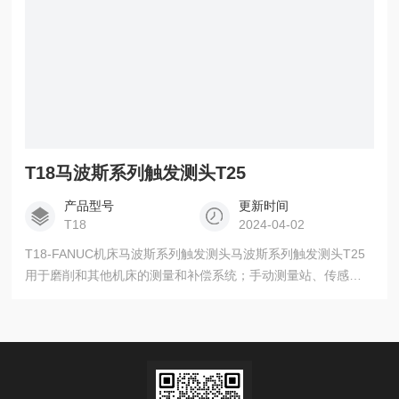
T18马波斯系列触发测头T25
产品型号
更新时间
T18
2024-04-02
T18-FANUC机床马波斯系列触发测头马波斯系列触发测头T25
用于磨削和其他机床的测量和补偿系统；手动测量站、传感
器、探头、测量组件；全自动和半自动测台；试漏以及装配测
试； 用于数据收集和过程分析的硬件和软件；无损检测系统等
测头系统可用于铣床、加工中心、车铣复合机床、磨床、专用
机床和机器人等设备。对工件进行找正建立坐标系、关键尺寸
实时监控、判断工件是否超差并给出报警。