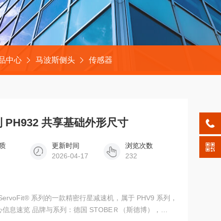
品中心
马波斯侧头
传感器
列 PH932 共享基础外形尺寸
质
更新时间
浏览次数
2026-04-17
232
ServoFit® 系列的一款精密行星减速机，属于 PHV9 系列，
信息速览 品牌与系列：德国 STOBEＲ（斯德博），