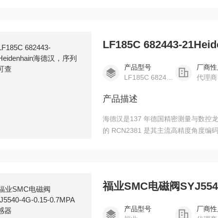
ServoFit® PH 系列，型号 PH
机，主打高精度、低背隙与高扭矩。 
等级常
LF185C 682443-21
产品型号
厂商性
LF185C 682443-21
代理商
产品描述
海德汉是137 年德国精密测量与数控龙
的 RCN2381 是其主流高精度角度编
件。Heidenhain海德汉进口，序列号
福业SMC电磁阀SYJ5540-
产品型号
厂商性