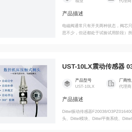
福业
代理商
产品描述
电磁阀通常只有开关两种状态，阀芯
思不少，但还都处于试验试用阶段）所以调
0.15-0.7MPA传感器
UST-10LX震动传感器 03PZ
产品型号
厂商性
UST-10LX
代理商
产品描述
Dittel振动传感器F20038/O3PZ0164
头、Dittel模块、Dittel平衡系统、Ditt
320D(F20038)