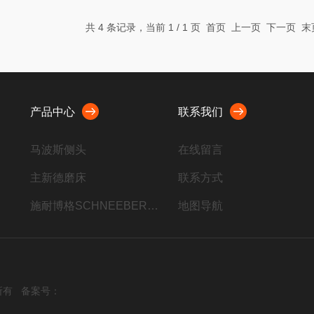
共 4 条记录，当前 1 / 1 页 首页 上一页 下一页 
产品中心
联系我们
马波斯侧头
在线留言
主新德磨床
联系方式
施耐博格SCHNEEBERGER
地图导航
海德汉编码器
行星减速机
德国波龙BLUM刀具对刀仪
权所有
备案号：