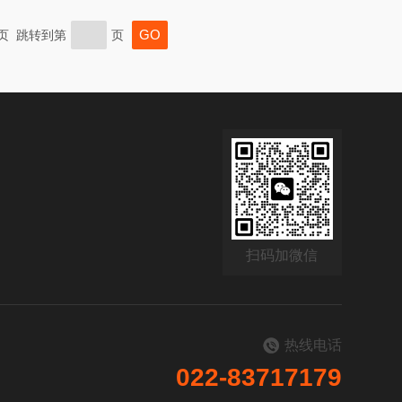
末页 跳转到第
页
扫码加微信
热线电话
022-83717179