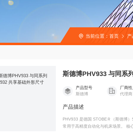
当前位置：
首页
产
斯德博PHV933 与同系
产品型号
厂商性
斯德博
代理商
产品描述
PHV933 是德国 STOBEＲ（斯德博）
常用于高精度自动化与机床场景。 核心