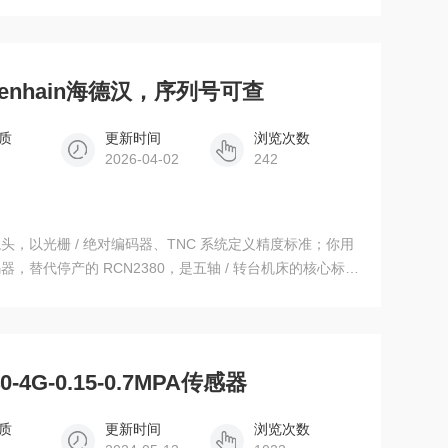
V933。 结构与定位：展开式布置，高刚性精密传动，适配伺服电
关键参数（参考）：传动级数 4 级（部分资料标注），精度
Heidenhain海德汉，序列号可查
质
更新时间
浏览次数
2026-04-02
242
头，以光栅 / 绝对编码器、TNC 系统定义精度标准；你用
码器，替代停产的 RCN2380，是五轴 / 转台机床的核心标配
可查
4G-0.15-0.7MPA传感器
质
更新时间
浏览次数